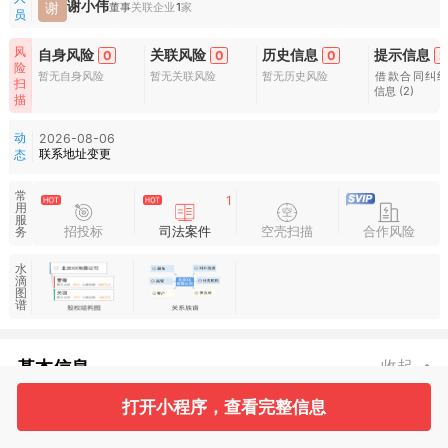
谢小伟
谢
董事
关联企业
1
家
员
风
自身风险
关联风险
历史信息
提示信息
0
0
0
2
险
暂无自身风险
暂无关联风险
暂无历史风险
借款合同纠
扫
信息
(2)
描
动
2026-08-06
联系地址变更
态
常
1
用
服
招投标
司法案件
空壳扫描
合作风险
务
水
滴
图
谱
基本信息
收起
打开小程序，查看完整信息
1
1