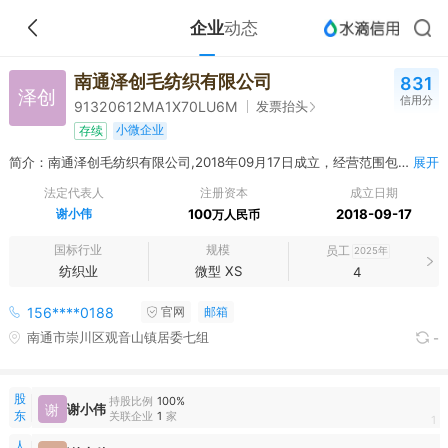
企业
动态
南通泽创毛纺织有限公司
831
泽创
信用分
发票抬头
91320612MA1X70LU6M
小微企业
存续
简介：南通泽创毛纺织有限公司,2018年09月17日成立，经营范围包括纺织品、服装、帽子、围巾的生产、销售；纺织原料销售；自营和代理上述商品的进出口业务（国家限定企业经营或禁止进出口的商品除外）。（依法须经批准的项目，经相关部门批准后方可开展经营活动）
展开
法定代表人
注册资本
成立日期
谢小伟
100
2018-09-17
万人民币
国标行业
规模
员工
2025年
纺织业
微型 XS
4
156****0188
官网
邮箱
南通市崇川区观音山镇居委七组
-
股
持股比例
100%
谢
谢小伟
东
关联企业
1
家
1
人