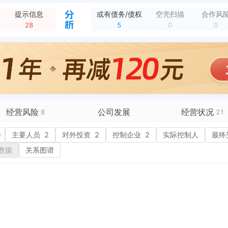
企业股权被冻结，执行通知书文号：（2022）粤0112民初7358号 被执行人：陈** 冻结股权标的企业：广州崇象能源管理有限公司 冻结期限：2023-0...
全部动态
提示信息
或有债务/债权
空壳扫描
合作风
企业股权被冻结，执行通知书文号：（2022）粤0112民初7358号 被执行人：刘** 冻结股权标的企业：广州崇象能源管理有限公司 冻结期限：2023-0...
全部动态
28
5
0
0
股权冻结，执行通知书文号：（2024）粤18执恢6号 被执行人：广州崇象能源管理有限公司 冻结股权标的企业：广州崇象能源管理有限公司 冻结权益数额：100...
全部动态
股权冻结，执行通知书文号：（2022）粤01执2184号 被执行人：广州崇象能源管理有限公司 冻结股权标的企业：广州崇象能源管理有限公司 冻结权益数额：1...
全部动态
被限制高消费，案号：（2025）粤18执恢34号 限消令对象：广州崇象能源管理有限公司 发布日期：2025-06-25
全部动态
新增合同验收，关于广州崇象清远阳山大东山风电场变更项目（一期）配套环保设施竣工和调试日期公示 招采单位：广州崇象能源管理有限公司
全部动态
新增合同验收，广州崇象清远阳山大东山风电场变更项目（一期工程）竣工环境保护自主验收材料 招采单位：广州崇象能源管理有限公司
全部动态
新增开庭公告，案由：合伙合同纠纷 原告：广州崇象能源管理有限公司 被告：陈**、中国电建集团河南工程有限公司、刘** 法院：广东省广州市中级人民法院 开庭...
全部动态
新增招标，中国电建河南工程公司广州崇象清远阳山大东山风电场运维项目公开询比采购公告 招采单位：中国电建集团河南工程有限公司","广州崇象能源管理有限公司
全部动态
经营风险
公司发展
经营状况
8
21
有债务债权
主要人员
5
2
对外投资
融资历史
2
控制企业
2
实际控制人
招投标
8
最终
营异常
1
核心人员
招聘信息
数据
关系图谱
政处罚
企业业务
广告推广
保处罚
竞品信息
电商店铺
重违法
科技成果
行政许可
12
税公告
专利奖
税务评级
务非正常户
新闻舆情
纳税人资质
1
大税收违法
科创分
抽查检查