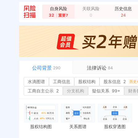
自身风险
关联风险
历史信息
32
0
24
重要7
公司背景
法律诉讼
290
84
水滴图谱
水滴图谱
工商信息
司法案件
股权结构
28
股东信息
2
或
历史
工商信息
立案信息
6
经
工商自主公示
2
分支机构
疑似关系
99+
财务
股权结构
开庭公告
33
行
股东信息
2
法院公告
环
历史
主要人员
2
裁判文书
6
严
对外投资
2
送达公告
7
欠
股权结构图
关系图谱
股权穿透图
控制企业
2
被执行人
税
历史
实际控制人
失信被执行人
重
历史