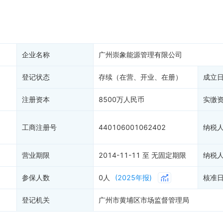
产抵押
双随机抽查
保信息
资质证书
权出质
2
知识产权出质
历史
易注销
信用评价
企业名称
广州崇象能源管理有限公司
销备案
进出口信用
算信息
登记状态
存续（在营、开业、在册）
债券信息
成立
准入境
地块公示
注册资本
8500万人民币
实缴
购地信息
供应商
工商注册号
440106001062402
纳税
客户
)
营业期限
2014-11-11 至 无固定期限
纳税
参保人数
0人
(2025年报)
核准
登记机关
广州市黄埔区市场监督管理局