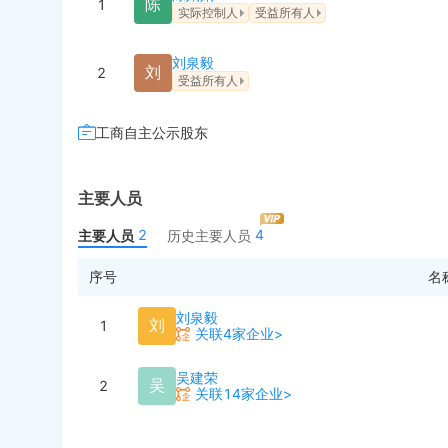
陈
1
实际控制人
受益所有人
刘泉毅
刘
2
受益所有人
工商自主公示股东
主要人员
2
4
主要人员
历史主要人员
序号
名
刘泉毅
刘
1
关联4家企业>
吴建荣
吴
2
关联14家企业>