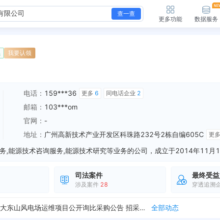
查一查
更多功能
数据服务
续
我要认领
电话：
159***36
更多
6
同电话企业
2
邮箱：
103***om
官网：
-
地址：
广州高新技术产业开发区科珠路232号2栋自编605C
更
司法案件
最终受益
涉及案件
28
穿透追溯
新增招标，中国电建河南工程公司广州崇象清远阳山大东山风电场运维项目公开询比采购公告 招采单位：中国电建集团河南工程有限公司","广州崇象能源管理有限公司
全部动态
被限制高消费，案号：（2021）粤01执4020号 限消令对象：广州崇象能源管理有限公司 发布日期：2026-06-05
全部动态