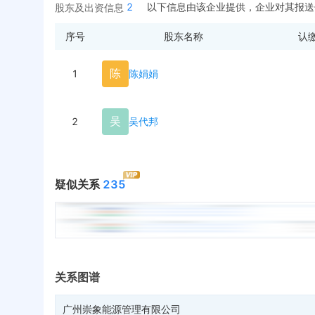
2
以下信息由该企业提供，企业对其报送
股东及出资信息
序号
股东名称
认
陈
1
陈娟娟
吴
2
吴代邦
疑似关系
235
关系图谱
广州崇象能源管理有限公司