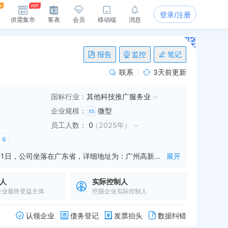
登录/注册
供需集市
客表
会员
移动端
消息
报告
监控
笔记
联系
3天前更新
国标行业：
其他科技推广服务业
企业规模
：
微型
员工人数
：
0
（
2025年
）
多
6
广州崇象能源管理有限公司是一家从事能源管理服务,能源技术咨询服务,能源技术研究等业务的公司，成立于2014年11月11日，公司坐落在广东省，详细地址为：广州高新技术产业开发区科珠路232号2栋自编605C;经国家企业信用信息公示系统查询得知，广州崇象能源管理有限公司的信用代码/税号为914401163209921253，法人是吴建荣，注册资本为8500.000000万人民币，企业的经营范围为:技术服务、技术开发、技术咨询、技术交流、技术转让、技术推广;发电技术服务;在线能源监测技术研发;新能源原动设备销售;合同能源管理;新兴能源技术研发;
展开
人
实际控制人
企业最终受益主体
挖掘企业实际控制人
认领企业
债务登记
发票抬头
数据纠错