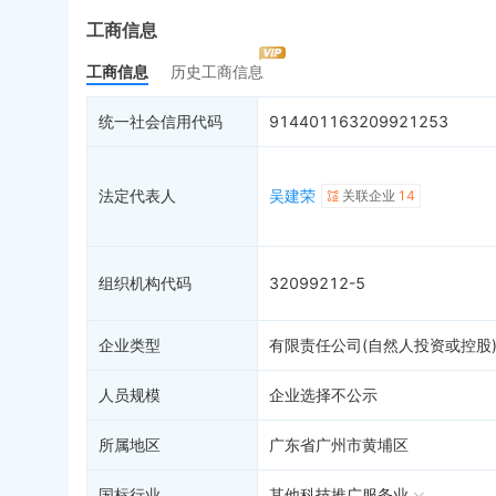
最终受益人
限制高消费
2
动
工商信息
历史
变更记录
33
终本案件
1
担
历史
工商信息
历史工商信息
企业年报
12
司法拍卖
股
工商自主公示
2
询价评估
简
统一社会信用代码
914401163209921253
分支机构
司法协助
注
历史
疑似关系
99+
破产重整
1
清
法定代表人
吴建荣
关联企业
14
财务数据
未
关系图谱
组织机构代码
32099212-5
企业类型
有限责任公司(自然人投资或控股
人员规模
企业选择不公示
所属地区
广东省广州市黄埔区
国标行业
其他科技推广服务业