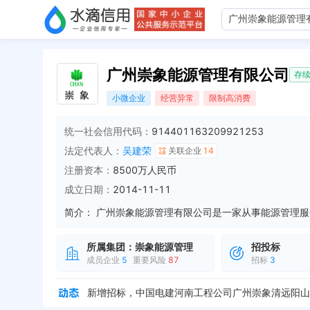
广州崇象能源管理有限公司
存
小微企业
经营异常
限制高消费
统一社会信用代码：
914401163209921253
法定代表人：
吴建荣
关联企业
14
注册资本：
8500万人民币
成立日期：
2014-11-11
简介：
所属集团：
崇象能源管理
招投标
成员企业
5
重要风险
87
招标
3