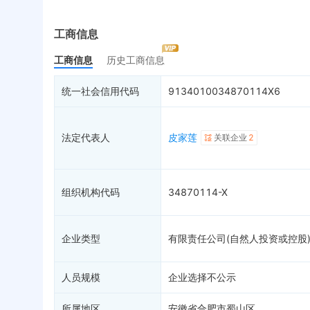
实际控制人
失信被执行人
重
最终受益人
限制高消费
动
工商信息
变更记录
15
终本案件
担
工商信息
历史工商信息
企业年报
11
司法拍卖
股
工商自主公示
询价评估
简
统一社会信用代码
9134010034870114X6
分支机构
1
司法协助
注
疑似关系
99+
破产重整
清
法定代表人
皮家莲
关联企业
2
财务数据
未
关系图谱
组织机构代码
34870114-X
企业类型
有限责任公司(自然人投资或控股
人员规模
企业选择不公示
所属地区
安徽省合肥市蜀山区