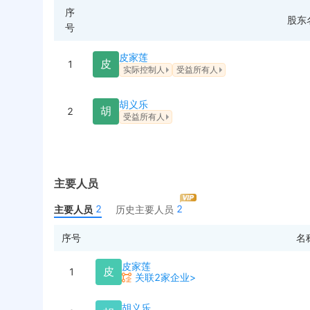
序
股东
号
皮家莲
皮
1
实际控制人
受益所有人
胡义乐
胡
2
受益所有人
主要人员
2
2
主要人员
历史主要人员
序号
名
皮家莲
皮
1
关联2家企业>
胡义乐