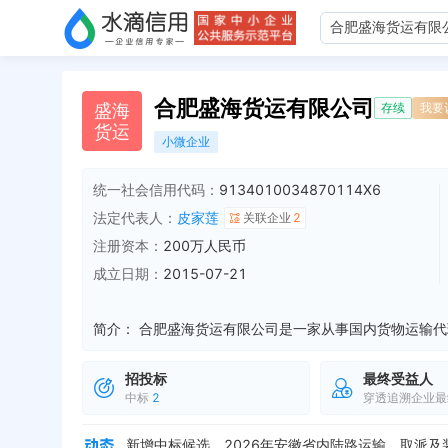
合肥盛海货运有限公司
盛
海
存续
我要
货
运
小微企业
统一社会信用代码：
9134010034870114X6
法定代表人：
皮家莲
关联企业
2
注册资本：
200万人民币
成立日期：
2015-07-21
简介：
招投标
最终受益人
中标
2
穿透追溯企业最