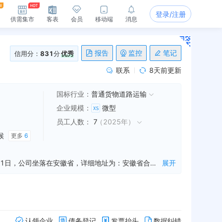
登录/注册
供需集市
客表
会员
移动端
消息
报告
监控
笔记
信用分：
831
分
优秀
联系
8天前更新
国标行业：
普通货物道路运输
企业规模
：
微型
员工人数
：
7
（
2025年
）
候
更多
6
合肥盛海货运有限公司是一家从事国内货物运输代理,铁路运输辅助活动,外卖递送服务等业务的公司，成立于2015年07月21日，公司坐落在安徽省，详细地址为：安徽省合肥经济技术开发区青翠路以南，金寨南路以东温州商城候机楼;经国家企业信用信息公示系统查询得知，合肥盛海货运有限公司的信用代码/税号为9134010034870114X6，法人是皮家莲，注册资本为200.000000万人民币，企业的经营范围为:一般项目：国内货物运输代理；铁路运输辅助活动；航空运输货物打包服务；外卖递送服务；普通货物仓储服务（不含危险化学品等需许可审批的项目）；住房租赁；租赁服务（不含许可类租赁服务）；物业管理；非居住房地产租赁；国际货物运输代理（除许可业务外，可自主依法经营法律法规非禁止或限制的项目）许可项目：道路货物运输（不含危险货物）（依法须经批准的项目，经相关部门批准后方可开展经营活动，具体经营项目以相关部门批准文件或许可证件为准）
展开
认领企业
债务登记
发票抬头
数据纠错