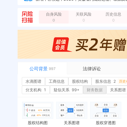
自身风险
关联风险
历史信息
0
0
0
企业地址变更，新增年报地址：合肥经开区
全部动
企业地址变更，新增年报地址：合肥市经开区
全部
公司背景
法律诉讼
997
水滴图谱
水滴图谱
工商信息
司法案件
股权结构
股东信息
2
或
历史
工商信息
立案信息
经
分支机构
1
疑似关系
99+
财务数据
关系图谱
股权结构
开庭公告
行
股东信息
2
法院公告
环
历史
主要人员
2
裁判文书
严
对外投资
送达公告
欠
股权结构图
关系图谱
股权穿透图
控制企业
被执行人
税