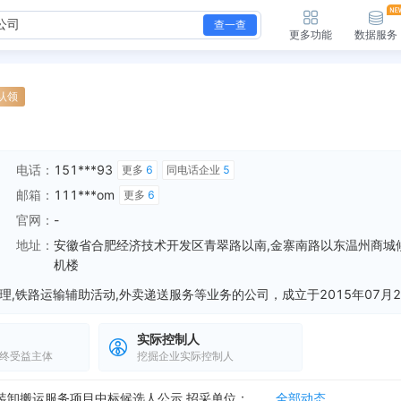
查一查
更多功能
数据服务
认领
电话：
151***93
更多
6
同电话企业
5
邮箱：
111***om
更多
6
官网：
-
地址：
安徽省合肥经济技术开发区青翠路以南,金寨南路以东温州商城
机楼
实际控制人
终受益主体
挖掘企业实际控制人
新增中标，2026年安徽省内陆路运输、取派及装卸搬运服务项目结果公告 中标单位：合肥盛海货运有限公司
全部动态
新增中标，2026年安徽省内陆路运输、取派及装卸搬运服务项目中标结果公告 中标单位：合肥盛海货运有限公司
全部动态
新增中标候选，2026年安徽省内陆路运输、取派及装卸搬运服务项目中标候选人公示 招采单位：中国国际货运航空股份有限公司 中标候选人：合肥盛海货运有限公司
全部动态