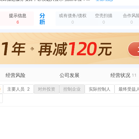
新增中标候选，2026年安徽省内陆路运输、取派及装卸搬运服务项目候选人公示 招采单位：中国国际货运航空股份有限公司 中标候选人：合肥盛海货运有限公司
全部动态
经营范围变更，变更前：一般项目：国内货物运输代理；铁路运输辅助活动；航空运输货物打包服务；外卖递送服务；普通货物仓储服务（不含危险化学品等需许可审批的项目...
全部动态
提示信息
或有债务/债权
空壳扫描
合作风
新增分支机构，企业名称：合肥盛海货运有限公司肥西分公司 负责人：翟红洲 地区：安徽省合肥市肥西县 成立日期：2025-03-04
全部动态
6
0
0
0
经营范围变更，变更前：普通道路货物运输及事务代理；代理航空、铁路、货物托运服务；货物配送、拼装及仓储服务。（依法须经批准的项目，经相关部门批准后方可开展经...
全部动态
态
新增行政许可，许可机关：国家税务总局合肥经济技术开发区税务局 许可内容：增值税专用发票（增值税税控系统）最高开票限额审批 有效期：2021-10-09至2...
全部动态
动态
新增中标，2026年安徽省内陆路运输、取派及装卸搬运服务项目结果公告 中标单位：合肥盛海货运有限公司
全部动态
经营风险
公司发展
经营状况
11
有债务债权
主要人员
2
对外投资
融资历史
控制企业
实际控制人
招投标
5
最终受益
营异常
核心人员
招聘信息
政处罚
企业业务
广告推广
保处罚
竞品信息
电商店铺
重违法
科技成果
行政许可
税公告
专利奖
税务评级
5
务非正常户
新闻舆情
纳税人资质
1