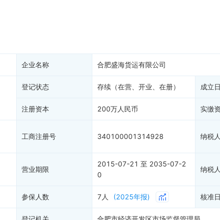
大税收违法
科创分
抽查检查
产抵押
双随机抽查
保信息
资质证书
权出质
知识产权出质
易注销
信用评价
企业名称
合肥盛海货运有限公司
销备案
进出口信用
算信息
登记状态
存续（在营、开业、在册）
债券信息
成立
准入境
地块公示
注册资本
200万人民币
实缴
购地信息
供应商
工商注册号
340100001314928
纳税
客户
2015-07-21 至 2035-07-2
)
营业期限
纳税
0
参保人数
7人
(2025年报)
核准
登记机关
合肥市经济开发区市场监督管理局