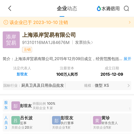
企业
动态
该企业已于 2023-10-10 注销
上海添岸贸易有限公司
添岸
贸易
发票抬头
91310116MA1J84676M
注销
简介：上海添岸贸易有限公司,2015年12月09日成立，经营范围包括日用百货，服装服饰，家用电器，通讯器材，通信设备及相关产品，办公设备，计算机、软件及辅助设备，办公文化用品，化妆品，电子产品，家用纺织品，床上用品，汽车配件，鞋帽，健身器材，玩具，灯具，食用农产品（不含生猪产品）销售，建筑装饰工程，建筑安装工程（除特种设备）。 【依法须经批准的项目，经相关部门批准后方可开展经营活动】
展开
法定代表人
注册资本
成立日期
彭世友
100
2015-12-09
万人民币
厨具卫具及日用杂品批发
微型 XS
国标行业
规模
股
持股比例
100%
彭
彭世友
东
关联企业
1
家
1
人
吕长波
彭世友
黄珍
吕
彭
黄
员
监事
执行董事
财务负责人
关联企业
20
家
关联企业
1
家
关联企业
1
家
3