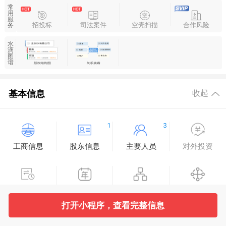
常
用
服
招投标
司法案件
空壳扫描
合作风险
务
水
滴
图
谱
基本信息
收起
1
3
工商信息
股东信息
主要人员
对外投资
变更记录
企业年报
分支机构
疑似关系
打开小程序，查看完整信息
1
1