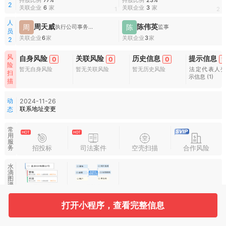
2
关联企业
6
家
关联企业
3
家
1
2
人
周天威
陈伟英
周
陈
执行公司事务的董事,经理,财务负责人
监事
员
关联企业
6
家
关联企业
3
家
2
风
自身风险
关联风险
历史信息
提示信息
0
0
0
1
险
暂无自身风险
暂无关联风险
暂无历史风险
法定代表人
扫
示信息
(1)
描
动
2024-11-26
联系地址变更
态
常
用
服
招投标
司法案件
空壳扫描
合作风险
务
水
滴
图
谱
打开小程序，查看完整信息
基本信息
收起