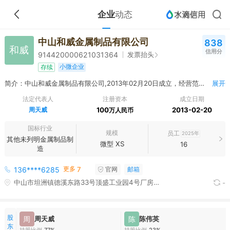
企业
动态
中山和威金属制品有限公司
838
和威
信用分
发票抬头
914420000621031364
小微企业
存续
简介：中山和威金属制品有限公司,2013年02月20日成立，经营范围包括一般项目：安全、消防用金属制品制造,建筑装饰,水暖管道零件及其他建筑用金属制品制造,金属结构制造,家具制造,喷涂加工,家居用品销售,家具安装和维修服务,工艺美术品及礼仪用品制造（象牙及其制品除外）,气体、液体分离及纯净设备制造,气体、液体分离及纯净设备销售,五金产品零售,日用百货销售,建筑材料销售,包装材料及制品销售,建筑装饰材料销售,金属材料销售,金属制品销售,日用品批发,各类工程建设活动.
展开
法定代表人
注册资本
成立日期
周天威
100
2013-02-20
万人民币
国标行业
规模
员工
2025年
其他未列明金属制品制
微型 XS
16
造
更多
136****6285
7
官网
邮箱
中山市坦洲镇德溪东路33号顶盛工业园4号厂房1楼A面B面
-
股
周
周天威
陈
陈伟英
东
持股比例
77%
持股比例
23%