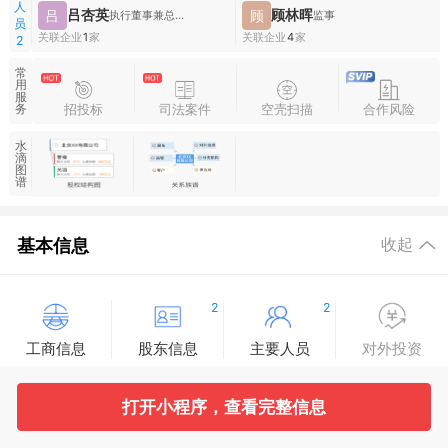
人
吕杏英
顾林晖
吕
顾
执行董事兼总经理
监事
员
关联企业
1
家
关联企业
4
家
2
常
用
服
招投标
司法案件
空壳扫描
合作风险
务
水
滴
图
谱
基本信息
收起
2
2
工商信息
股东信息
主要人员
对外投资
1
13
2
打开小程序，查看完整信息
变更记录
企业年报
分支机构
疑似关系