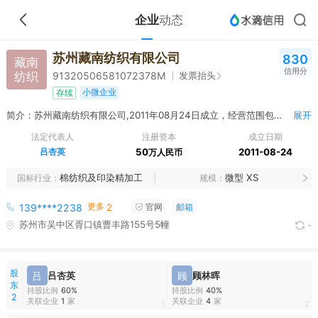
企业
动态
苏州藏南纺织有限公司
830
藏南
信用分
纺织
发票抬头
91320506581072378M
小微企业
存续
简介：苏州藏南纺织有限公司,2011年08月24日成立，经营范围包括生产、加工、销售：纱线。销售：包装材料 、塑料制品。自营和代理各类商品及技术的进出口业务。（依法须经批准的项目，经相关部门批准后方可开展经营活动）
展开
法定代表人
注册资本
成立日期
吕杏英
50
2011-08-24
万人民币
棉纺织及印染精加工
微型 XS
国标行业
规模
更多
139****2238
2
官网
邮箱
苏州市吴中区胥口镇曹丰路155号5幢
-
股
吕
吕杏英
顾
顾林晖
东
持股比例
60%
持股比例
40%
2
关联企业
1
家
关联企业
4
家
1
2