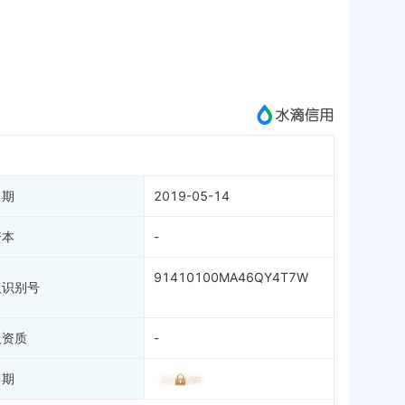
标准信息
APP
微信公众号
成为vip查看
日期
2019-05-14
资本
-
91410100MA46QY4T7W
人识别号
人资质
-
日期