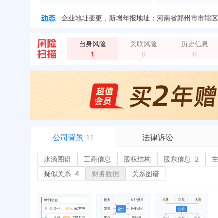
企业地址变更，新增年报地址：河南省郑州市市辖区郑
自身风险
关联风险
历史信息
1
0
0
公司背景
法律诉讼
11
水滴图谱
水滴图谱
工商信息
司法案件
股权结构
股东信息
2
或
工商信息
立案信息
经
疑似关系
4
财务数据
关系图谱
股权结构
开庭公告
行
股东信息
2
法院公告
环
主要人员
3
裁判文书
严