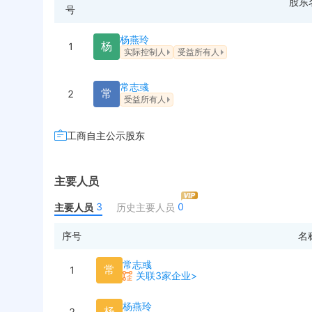
股东
号
杨燕玲
杨
1
实际控制人
受益所有人
常志彧
常
2
受益所有人
工商自主公示股东
主要人员
3
0
主要人员
历史主要人员
序号
名
常志彧
常
1
关联3家企业>
杨燕玲
杨
2