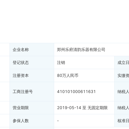
税公告
专利奖
税务评级
务非正常户
新闻舆情
纳税人资质
大税收违法
科创分
抽查检查
产抵押
双随机抽查
保信息
资质证书
权出质
知识产权出质
易注销
1
信用评价
企业名称
郑州乐府清韵乐器有限公司
销备案
1
进出口信用
算信息
登记状态
注销
债券信息
成立
准入境
地块公示
注册资本
80万人民币
实缴
购地信息
供应商
工商注册号
410101000611631
纳税
客户
)
营业期限
2019-05-14 至 无固定期限
纳税
参保人数
-
核准