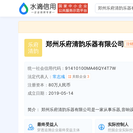
郑州乐府清韵乐器有限公司
乐
府
注
清
韵
统一社会信用代码：
91410100MA46QY4T7W
法定代表人：
常志彧
关联企业
3
注册资本：
80万人民币
成立日期：
2019-05-14
简介：
最终受益人
实际控制人
穿透追溯企业最终受益主体
挖掘企业实际控