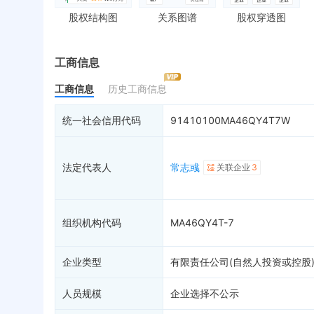
对外投资
送达公告
欠
股权结构图
关系图谱
股权穿透图
控制企业
被执行人
税
实际控制人
失信被执行人
重
最终受益人
限制高消费
动
工商信息
变更记录
终本案件
担
工商信息
历史工商信息
企业年报
司法拍卖
股
工商自主公示
2
询价评估
简
统一社会信用代码
91410100MA46QY4T7W
分支机构
司法协助
注
疑似关系
4
破产重整
清
法定代表人
常志彧
关联企业
3
财务数据
未
关系图谱
组织机构代码
MA46QY4T-7
企业类型
有限责任公司(自然人投资或控股
人员规模
企业选择不公示