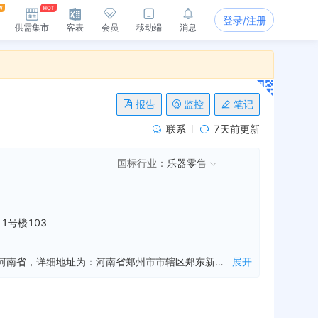
登录/注册
供需集市
客表
会员
移动端
消息
报告
监控
笔记
联系
7天前更新
国标行业：
乐器零售
1号楼103
郑州乐府清韵乐器有限公司是一家从事乐器,音响设备,商务信息咨询等业务的公司，成立于2019年05月14日，公司坐落在河南省，详细地址为：河南省郑州市市辖区郑东新区永平路15号润城时光里11号楼103室;经国家企业信用信息公示系统查询得知，郑州乐府清韵乐器有限公司的信用代码/税号为91410100MA46QY4T7W，法人是常志彧，注册资本为80.000000万人民币，企业的经营范围为:批发零售：乐器、音响设备；商务信息咨询；文化艺术交流活动策划；教育信息咨询。（涉及许可经营项目，应取得相关部门许可后方可经营）
展开