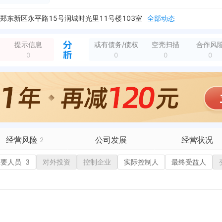
东新区永平路15号润城时光里11号楼103室
全部动态
新增商标，商标名称：乐府清韵 申请/注册号：4312-95-23 国际分类：41类 教育娱乐 申请日期：2019-12-17
全部动态
新增注销备案，登记机关：郑州市郑东新区市场监督管理局 清算组备案日期：2020-12-15 清算组成立日期：2020-12-15 注销原因：决议解散
全部动态
提示信息
或有债务/债权
空壳扫描
合作风
0
0
0
0
经营风险
公司发展
经营状况
2
有债务债权
主要人员
3
对外投资
融资历史
控制企业
实际控制人
招投标
最终受益人
营异常
核心人员
招聘信息
政处罚
企业业务
广告推广
保处罚
竞品信息
电商店铺
重违法
科技成果
行政许可