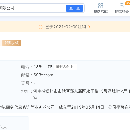
查一查
更多功能
数据服务
已于2021-02-09注销
销
我要认领
电话：
186***78
同电话企业
1
邮箱：
593***om
官网：
-
地址：
河南省郑州市市辖区郑东新区永平路15号润城时光里1
室
制人
新增注销备案，登记机关：郑州市郑东新区市场监督管理局 清算组备案日期：2020-12-15 清算组成立日期：2020-12-15 注销原因：决议解散
全部动态