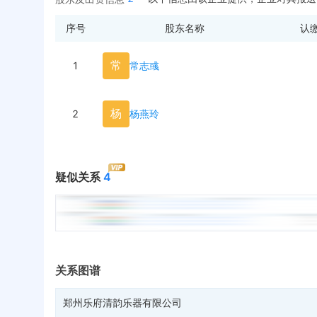
序号
股东名称
认
常
1
常志彧
杨
2
杨燕玲
疑似关系
4
关系图谱
郑州乐府清韵乐器有限公司