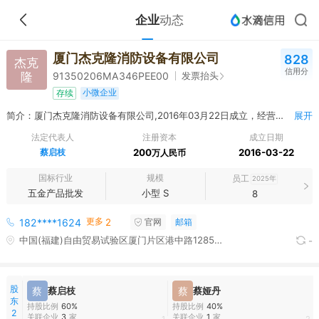
企业
动态
厦门杰克隆消防设备有限公司
828
杰克
信用分
隆
发票抬头
91350206MA346PEE00
小微企业
存续
简介：厦门杰克隆消防设备有限公司,2016年03月22日成立，经营范围包括五金产品批发；电气设备批发；通讯及广播电视设备批发；其他机械设备及电子产品批发；五金零售；建材批发；提供施工设备服务；建筑装饰业；管道和设备安装；管道工程建筑；电气安装。
展开
法定代表人
注册资本
成立日期
蔡启枝
200
2016-03-22
万人民币
国标行业
规模
员工
2025年
五金产品批发
小型 S
8
更多
182****1624
2
官网
邮箱
中国(福建)自由贸易试验区厦门片区港中路1285-118号之三
-
股
蔡
蔡启枝
蔡
蔡娅丹
东
持股比例
60%
持股比例
40%
2
关联企业
3
家
关联企业
1
家