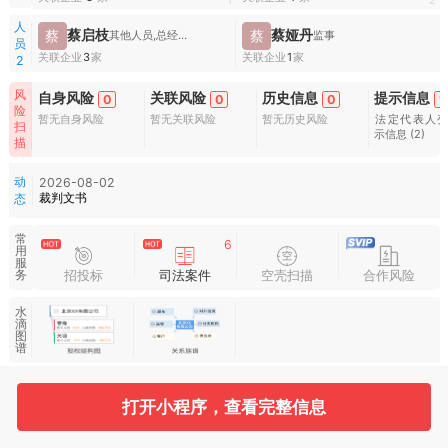
1
2
人
蔡启枝
蔡娅丹
蔡
蔡
其他人员,总经理,董事
监事
员
关联企业
3
家
关联企业
1
家
2
风
自身风险
关联风险
历史信息
提示信息
0
0
0
1
险
暂无自身风险
暂无关联风险
暂无历史风险
法定代表人
扫
示信息
(2)
描
动
2026-08-02
裁判文书
态
常
6
用
服
招投标
司法案件
空壳扫描
合作风险
务
水
滴
图
谱
打开小程序，查看完整信息
基本信息
收起