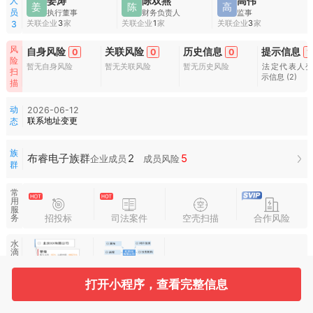
人
姜涛
陈双燕
高伟
姜
陈
高
员
执行董事
财务负责人
监事
关联企业
3
家
关联企业
1
家
关联企业
3
家
3
风
自身风险
关联风险
历史信息
提示信息
0
0
0
1
险
暂无自身风险
暂无关联风险
暂无历史风险
法定代表人
扫
示信息
(2)
描
动
2026-06-12
联系地址变更
态
族
2
5
布睿电子族群
企业成员
成员风险
群
常
用
服
招投标
司法案件
空壳扫描
合作风险
务
水
滴
图
谱
打开小程序，查看完整信息
收起