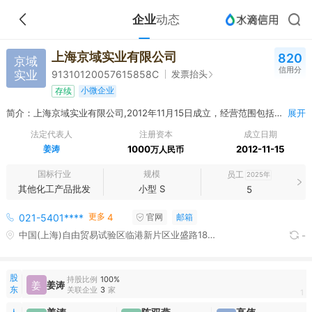
企业
动态
上海京域实业有限公司
820
京域
信用分
实业
发票抬头
91310120057615858C
小微企业
存续
简介：上海京域实业有限公司,2012年11月15日成立，经营范围包括一般项目：金属材料销售；技术进出口；金属矿石销售；金属制品销售；汽车零配件批发；有色金属合金销售；高性能有色金属及合金材料销售；销售代理；化工产品销售（不含许可类化工产品）；五金产品批发；农副产品销售；畜禽收购；牲畜销售；技术服务、技术开发、技术咨询、技术交流、技术转让、技术推广；电子产品销售；电力电子元器件销售；电子元器件批发；电子元器件零售；碳减排、碳转化、碳捕捉、碳封存技术研发；国际货物运输代理；采购代理服务；纸制品销售；纸浆销售；橡胶制品销售；高品质合成橡胶销售；非食用植物油销售；塑料制品销售；木材销售；机械设备销售；环境保护专用设备销售；润滑油销售；石油制品销售（不含危险化学品）；金银制品销售；供应链管理服务；普通货物仓储服务（不含危险化学品等需许可审批的项目）；企业管理咨询；饲料原料销售；食用农产品批发；电工仪器仪表销售；建筑材料销售；机械电气设备销售；电线、电缆经营；办公用品销售；日用百货销售；计算机软硬件及辅助设备批发；化肥销售；商务代理代办服务；国内贸易代理；货物进出口；离岸贸易经营；进出口代理；煤炭及制品销售；园林绿化工程施工。（除依法须经批准的项目外，凭营业执照依法自主开展经营活动）
展开
法定代表人
注册资本
成立日期
姜涛
1000
2012-11-15
万人民币
国标行业
规模
员工
2025年
其他化工产品批发
小型 S
5
更多
021-5401****
4
官网
邮箱
中国(上海)自由贸易试验区临港新片区业盛路188号A-522室
-
股
持股比例
100%
姜
姜涛
东
关联企业
3
家
1