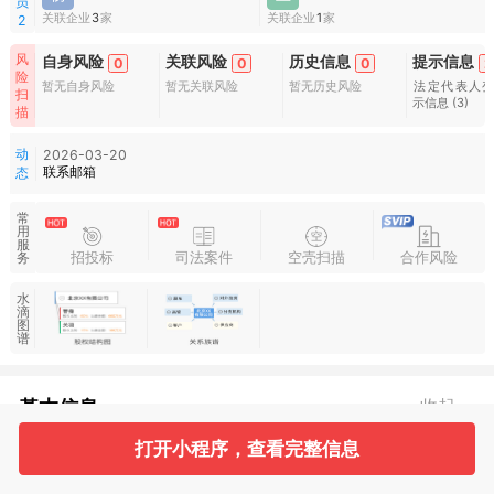
员
关联企业
3
家
关联企业
1
家
2
风
自身风险
关联风险
历史信息
提示信息
0
0
0
2
险
暂无自身风险
暂无关联风险
暂无历史风险
法定代表人
扫
示信息
(3)
描
动
2026-03-20
联系邮箱
态
常
用
服
招投标
司法案件
空壳扫描
合作风险
务
水
滴
图
谱
基本信息
收起
打开小程序，查看完整信息
1
2