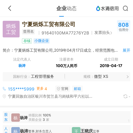
企业
动态
宁夏炳烁工贸有限公司
808
炳烁
信用分
工贸
曾用名
发票抬头
91640100MA77276Y2B
小微企业
存续
简介：宁夏炳烁工贸有限公司,2019年04月17日成立，经营范围包括一般项目：建筑材料销售；建筑装饰材料销售；门窗销售；五金产品零售；电线、电缆经营；保温材料销售；机械零件、零部件销售；建筑防水卷材产品销售；建筑用金属配件销售；金属制品销售；轻质建筑材料销售；防腐材料销售；阀门和旋塞销售；风机、风扇销售；密封用填料销售；建筑砌块销售；金属结构销售；涂料销售（不含危险化学品）；隔热和隔音材料销售；塑料制品销售；模具销售；建筑工程用机械销售；机械设备销售；建筑用钢筋产品销售；石棉制品销售；高品质特种钢铁材料销售；工程管理服务；石灰和石膏销售；消防器材销售；安防设备销售；照明器具销售；水泥制品销售；石棉水泥制品销售；砼结构构件销售；橡胶制品销售；泵及真空设备销售；电气设备销售；机械电气设备销售；劳动保护用品销售；非金属矿及制品销售；金属材料销售；环境保护专用设备销售；合成材料销售；高品质合成橡胶销售；耐火材料销售；高性能纤维及复合材料销售；劳务服务（不含劳务派遣）。（除依法须经批准的项目外，凭营业执照依法自主开展经营活动）
展开
法定代表人
注册资本
成立日期
杨涛
100
2019-04-17
万人民币
工程管理服务
微型 XS
国标行业
规模
更多
155****5999
4
官网
邮箱
宁夏回族自治区银川市贺兰县习岗镇和平六社以北祥和家苑S-6商业楼105号房
-
股
持股比例
100%
杨
杨涛
东
关联企业
3
家
1
人
杨涛
王晓庆
杨
王
董事,财务负责人
监事