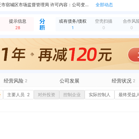
大厦1102号
全部动态
德商务大厦1102号
全部动态
企业类型变更，变更前：有限责任公司(自然人独资) 变更后：有限责任公司(自然人投资或控股的法人独资)
全部动态
提示信息
或有债务/债权
空壳扫描
合作风
新增注销备案，登记机关：宿迁市宿城区市场监督管理局 清算组备案日期：2020-07-15 清算组成立日期：2020-07-15 注销原因：决议解散
全部动态
28
1
0
0
经营风险
公司发展
经营状况
2
2
有债务债权
主要人员
1
2
对外投资
融资历史
控制企业
实际控制人
招投标
最终受益
营异常
核心人员
招聘信息
历史
政处罚
企业业务
广告推广
历史
保处罚
竞品信息
电商店铺
重违法
科技成果
行政许可
税公告
专利奖
税务评级