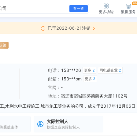
查一查
更多功能
数据服务
已于2022-06-21注销
认领
电话：
153***26
更多
2
同电话企业
2
邮箱：
153***om
更多
3
官网：
-
地址：
宿迁市宿城区盛德商务大厦1102号
实际控制人
终受益主体
挖掘企业实际控制人
新增注销备案，登记机关：宿迁市宿城区市场监督管理局 清算组备案日期：2020-07-15 清算组成立日期：2020-07-15 注销原因：决议解散
全部动态
新增行政许可，许可名称：公司变更 许可机关：宿迁市宿城区市场监督管理局 许可内容：公司变更 有效期：2017-12-06至2031-12-30
全部动态