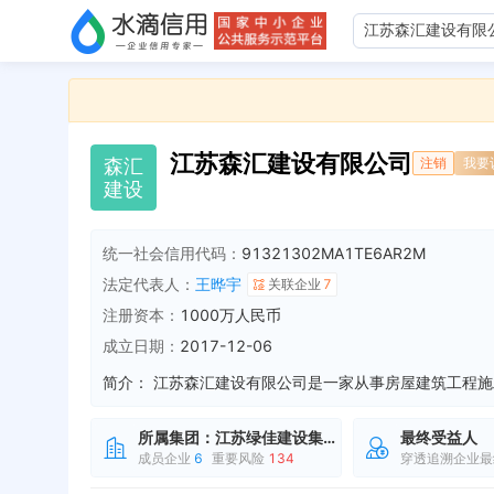
江苏森汇建设有限公司
森
汇
注销
我要
建
设
统一社会信用代码：
91321302MA1TE6AR2M
法定代表人：
王晔宇
关联企业
7
注册资本：
1000万人民币
成立日期：
2017-12-06
简介：
所属集团：
江苏绿佳建设集团有限公司
最终受益人
成员企业
6
重要风险
134
穿透追溯企业最