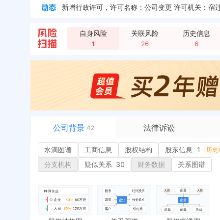
企业地址变更，新增年报地址：宿迁市宿城区盛德商务
企业地址变更，新增年报地址：江苏省宿迁市宿城区盛
自身风险
关联风险
历史信息
1
26
6
公司背景
法律诉讼
42
水滴图谱
水滴图谱
工商信息
司法案件
股权结构
股东信息
1
或
历史
工商信息
立案信息
经
分支机构
疑似关系
30
财务数据
关系图谱
股权结构
开庭公告
行
股东信息
1
法院公告
环
历史
主要人员
2
裁判文书
严
对外投资
送达公告
欠