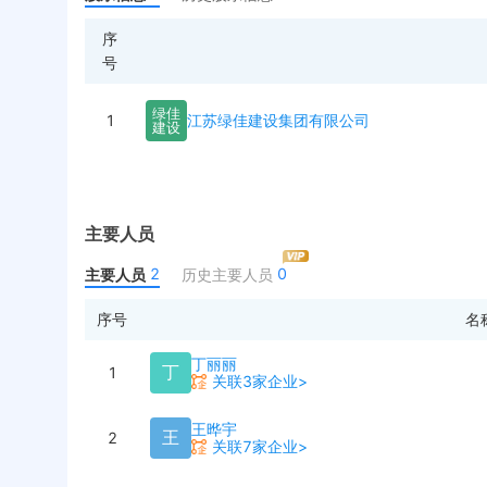
序
号
绿
佳
1
江苏绿佳建设集团有限公司
建
设
主要人员
2
0
主要人员
历史主要人员
序号
名
丁丽丽
丁
1
关联3家企业>
王晔宇
王
2
关联7家企业>