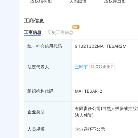
股权结构图
关系图谱
股权穿透图
控制企业
被执行人
税
实际控制人
失信被执行人
重
最终受益人
限制高消费
动
工商信息
变更记录
9
终本案件
担
工商信息
历史工商信息
企业年报
司法拍卖
股
工商自主公示
询价评估
简
统一社会信用代码
91321302MA1TE6AR2M
分支机构
司法协助
注
疑似关系
30
破产重整
清
法定代表人
王晔宇
关联企业
7
财务数据
未
关系图谱
组织机构代码
MA1TE6AR-2
有限责任公司(自然人投资或控股
企业类型
法人独资)
人员规模
企业选择不公示