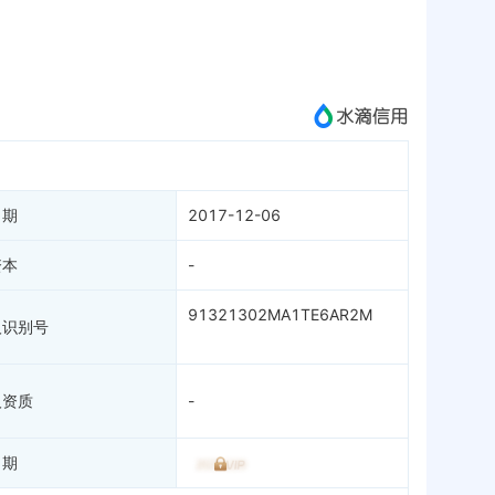
APP
微信公众号
成为vip查看
日期
2017-12-06
资本
-
91321302MA1TE6AR2M
人识别号
人资质
-
日期