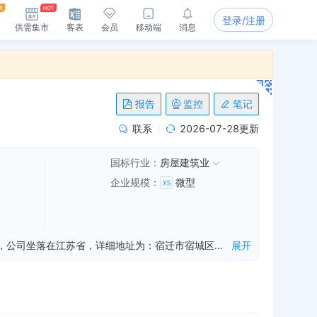
登录/注册
供需集市
客表
会员
移动端
消息
报告
监控
笔记
联系
2026-07-28更新
国标行业：
房屋建筑业
企业规模
：
微型
江苏森汇建设有限公司是一家从事房屋建筑工程施工,水利水电工程施工,城市施工等业务的公司，成立于2017年12月06日，公司坐落在江苏省，详细地址为：宿迁市宿城区盛德商务大厦1102号;经国家企业信用信息公示系统查询得知，江苏森汇建设有限公司的信用代码/税号为91321302MA1TE6AR2M，法人是王晔宇，注册资本为1000.000000万人民币，企业的经营范围为:房屋建筑工程、水利水电工程、城市及道路照明工程、市政公用工程、通信工程、公路工程、机电安装工程、钢结构工程、建筑装饰工程、地基基础工程、建筑幕墙工程、土石方工程、管道工程、消防工程、环保工程、园林绿化工程施工；水电安装；建筑工程劳务分包。（依法须经批准的项目，经相关部门批准后方可开展经营活动）
展开