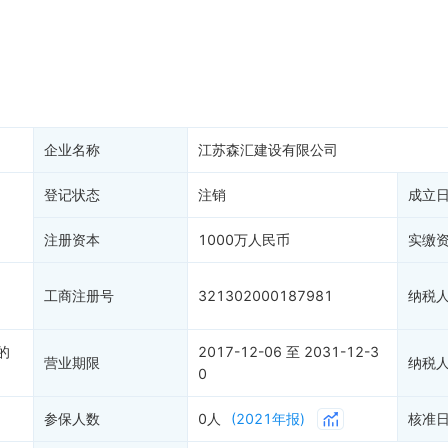
务非正常户
新闻舆情
纳税人资质
大税收违法
科创分
抽查检查
产抵押
双随机抽查
保信息
资质证书
2
权出质
知识产权出质
易注销
信用评价
企业名称
江苏森汇建设有限公司
销备案
1
进出口信用
算信息
登记状态
注销
债券信息
成立
准入境
地块公示
注册资本
1000万人民币
实缴
购地信息
供应商
工商注册号
321302000187981
纳税
客户
的
2017-12-06 至 2031-12-3
营业期限
纳税
0
参保人数
0人
(2021年报)
核准