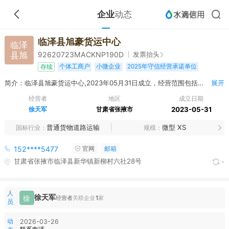
企业
动态
临泽县旭豪货运中心
临泽
县旭
发票抬头
92620723MACKNP190D
个体工商户
小微企业
2025年守信经营承诺单位
存续
简介：临泽县旭豪货运中心,2023年05月31日成立，经营范围包括许可项目：道路货物运输（不含危险货物）。（依法须经批准的项目，经相关部门批准后方可开展经营活动，具体经营项目以相关部门批准文件或许可证件为准）***
展开
经营者
地区
成立日期
徐天军
甘肃省张掖市
2023-05-31
普通货物道路运输
微型 XS
国标行业
规模
152****5477
官网
邮箱
甘肃省张掖市临泽县新华镇新柳村六社28号
-
人
徐天军
徐
经营者
关联企业
1
家
员
动
2026-03-26