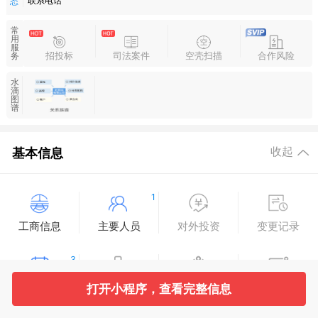
联系电话
态
常
用
服
招投标
司法案件
空壳扫描
合作风险
务
水
滴
图
谱
基本信息
收起
1
工商信息
主要人员
对外投资
变更记录
3
打开小程序，查看完整信息
企业年报
分支机构
疑似关系
同业分析