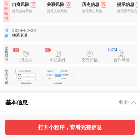
风
自身风险
关联风险
历史信息
提示信息
2
0
0
0
险
暂无自身风险
暂无关联风险
暂无历史风险
暂无提示信息
扫
描
动
2024-02-26
联系电话
态
常
用
服
招投标
司法案件
空壳扫描
合作风险
务
水
滴
图
谱
基本信息
收起
1
2
打开小程序，查看完整信息
工商信息
股东信息
主要人员
对外投资