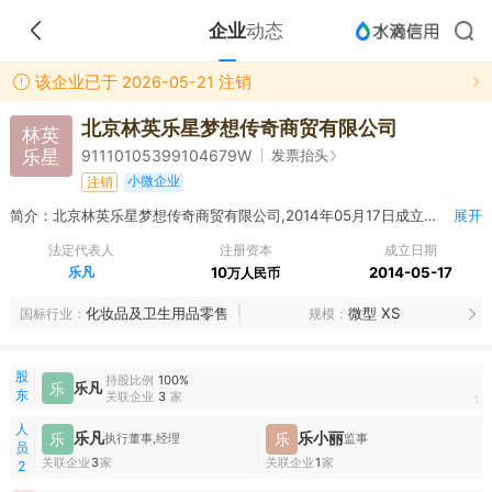
企业
动态
该企业已于 2026-05-21 注销
北京林英乐星梦想传奇商贸有限公司
林英
乐星
发票抬头
91110105399104679W
小微企业
注销
简介：北京林英乐星梦想传奇商贸有限公司,2014年05月17日成立，经营范围包括销售化妆品、日用品、文具用品、体育用品、工艺品；组织文化艺术交流活动（不含演出）；承办展览展示；会议服务；投资咨询；投资管理；经济贸易咨询；设计、制作、发布、代理广告；电脑动画设计。（企业依法自主选择经营项目，开展经营活动；依法须经批准的项目，经相关部门批准后依批准的内容开展经营活动；不得从事本市产业政策禁止和限制类项目的经营活动。）
展开
法定代表人
注册资本
成立日期
乐凡
10
2014-05-17
万人民币
化妆品及卫生用品零售
微型 XS
国标行业
规模
股
持股比例
100%
乐
乐凡
东
关联企业
3
家
1
人
乐凡
乐小丽
乐
乐
执行董事,经理
监事
员
关联企业
3
家
关联企业
1
家
2