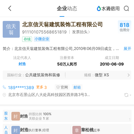
企业
动态
北京信天翁建筑装饰工程有限公司
818
信天
信用分
翁
发票抬头
911101075568651819
小微企业
存续
简介：北京信天翁建筑装饰工程有限公司,2010年06月09日成立，经营范围包括专业承包；装饰设计；图文设计、制作；销售五金交电、建筑材料、装饰材料。（企业依法自主选择经营项目，开展经营活动；依法须经批准的项目，经相关部门批准后依批准的内容开展经营活动；不得从事本市产业政策禁止和限制类项目的经营活动。）
展开
法定代表人
注册资本
成立日期
封浩
50
2010-06-09
万人民币
公共建筑装饰和装修
微型 XS
国标行业
规模
更多
189****1389
3
官网
邮箱
北京市石景山区八大处高科技园区西井路3号3号楼5361房间
-
股
持股比例
100%
封
封浩
东
关联企业
1
家
1
人
封浩
章松桃
封
章
执行董事,经理
监事
员