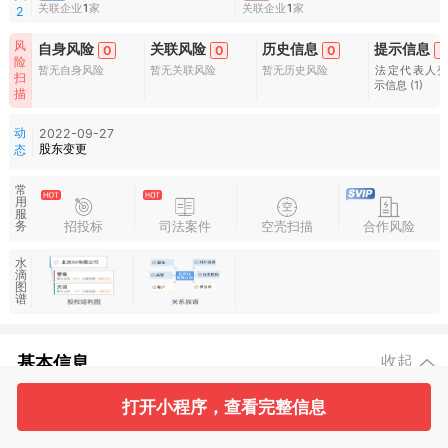
关联企业
1
家
关联企业
1
家
2
风
自身风险
关联风险
历史信息
提示信息
0
0
0
3
险
暂无自身风险
暂无关联风险
暂无历史风险
法定代表人
扫
示信息
(1)
描
动
2022-09-27
股东变更
态
常
用
服
招投标
司法案件
空壳扫描
合作风险
务
水
滴
图
谱
基本信息
收起
打开小程序，查看完整信息
1
2