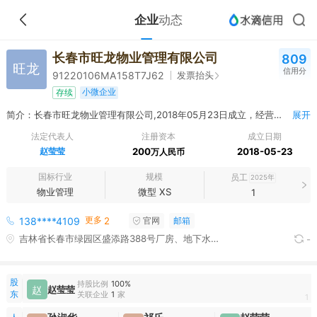
企业
动态
长春市旺龙物业管理有限公司
809
旺龙
信用分
发票抬头
91220106MA158T7J62
小微企业
存续
简介：长春市旺龙物业管理有限公司,2018年05月23日成立，经营范围包括一般项目：物业管理；酒店管理；市政设施管理；建筑工程机械与设备租赁；工程管理服务；染料销售；专业设计服务；涂料销售（不含危险化学品）；建筑材料销售；建筑装饰材料销售；门窗销售；五金产品零售；电线、电缆经营；保温材料销售；机械零件、零部件销售；建筑防水卷材产品销售；建筑用金属配件销售；配电开关控制设备销售；风机、风扇销售；金属制品销售；五金产品批发；轻质建筑材料销售；防腐材料销售；阀门和旋塞销售；建筑陶瓷制品销售；日用百货销售；玻璃制造；水利相关咨询服务；城市绿化管理；园艺产品种植；花卉种植；广告设计、代理；销售代理；广告发布；办公服务；家具销售；照相机及器材销售；电子专用设备销售；机械设备租赁；租赁服务（不含许可类租赁服务）；劳务服务（不含劳务派遣）；房屋拆迁服务；办公用品销售。（除依法须经批准的项目外，凭营业执照依法自主开展经营活动）许可项目：住宅室内装饰装修；建设工程施工；水利工程建设监理；高危险性体育运动（滑雪）；建设工程设计；计算机信息系统安全专用产品销售。（依法须经批准的项目，经相关部门批准后方可开展经营活动，具体经营项目以相关部门批准文件或许可证件为准）
展开
法定代表人
注册资本
成立日期
赵莹莹
200
2018-05-23
万人民币
国标行业
规模
员工
2025年
物业管理
微型 XS
1
更多
138****4109
2
官网
邮箱
吉林省长春市绿园区盛添路388号厂房、地下水池及泵房工程厂房3#长春市鑫美电器开关厂3号厂房
-
股
持股比例
100%
赵
赵莹莹
东
关联企业
1
家
1