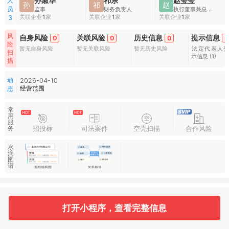
人
孙淑华
祁乐
赵莹莹
孙
祁
赵
员
监事
财务负责人
执行董事兼总经理
关联企业
1
家
关联企业
1
家
关联企业
1
家
3
风
自身风险
关联风险
历史信息
提示信息
0
0
0
3
险
暂无自身风险
暂无关联风险
暂无历史风险
法定代表人
扫
示信息
(1)
描
动
2026-04-10
经营范围
态
常
用
服
招投标
司法案件
空壳扫描
合作风险
务
水
滴
图
谱
基本信息
收起
打开小程序，查看完整信息