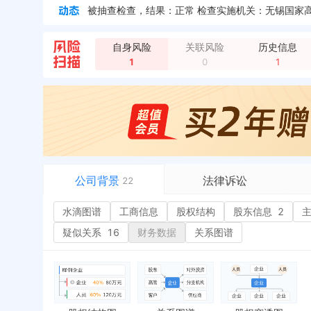
企业地址变更，新增年报地址：上海市徐汇区沪闵路91
企业地址变更，新增年报地址：无锡市新区梅村梅西
自身风险
关联风险
历史信息
企业地址变更，新增年报地址：江苏省无锡市梅村梅
1
0
1
企业地址变更，新增年报地址：江苏省无锡市新区梅
公司背景
法律诉讼
22
水滴图谱
水滴图谱
工商信息
司法案件
股权结构
股东信息
2
或
工商信息
立案信息
经
疑似关系
16
财务数据
关系图谱
股权结构
开庭公告
行
股东信息
2
法院公告
环
主要人员
3
裁判文书
严
对外投资
送达公告
欠