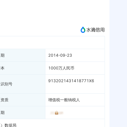
APP
微信公众号
成为vip查看
日期
2014-09-23
资本
1000万人民币
9132021431418771X6
人识别号
人资质
增值税一般纳税人
日期
区）数据局