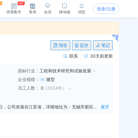
登录/注册
供需集市
客表
会员
移动端
消息
报告
监控
笔记
联系
30天前更新
国标行业：
工程和技术研究和试验发展
企业规模
：
微型
员工人数
：
0
（
2024年
）
江苏帕尼尔新材料科技有限公司是一家从事生产销售,建筑材料服务,化工产品的研发等业务的公司，成立于2014年09月23日，公司坐落在江苏省，详细地址为：无锡市新区梅村梅西路101号;经国家企业信用信息公示系统查询得知，江苏帕尼尔新材料科技有限公司的信用代码/税号为9132021431418771X6，法人是姚曙光，注册资本为1000.000000万人民币，企业的经营范围为:节能保温材料的研发、生产及销售；建筑材料、化工产品（不含危险品）的研发、销售及技术服务。（依法须经批准的项目，经相关部门批准后方可进行经营活动）
展开