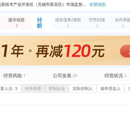
被抽查检查，结果：正常 检查实施机关：无锡国家高新技术产业开发区（无锡市新吴区）市场监督管理局梅村分局 检查日期：2015-06-01
全部动态
20号1203室
全部动态
路101号
全部动态
提示信息
或有债务/债权
空壳扫描
合作风
西路101号
全部动态
1
0
0
0
村梅西路101号
全部动态
新增注销备案，登记机关：无锡高新技术产业开发区（无锡市新吴区）数据局 清算组备案日期：2025-05-29 清算组成立日期：2025-05-29 注销原因...
全部动态
经营风险
公司发展
经营状况
1
20
2
有债务债权
主要人员
3
对外投资
融资历史
控制企业
实际控制人
招投标
最终受益人
营异常
核心人员
招聘信息
历史
政处罚
企业业务
1
广告推广
保处罚
竞品信息
19
电商店铺
重违法
科技成果
行政许可
税公告
专利奖
税务评级