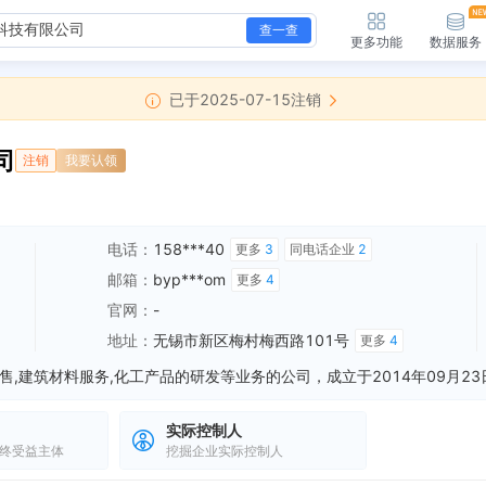
查一查
更多功能
数据服务
已于2025-07-15注销
司
注销
我要认领
电话：
158***40
更多
3
同电话企业
2
邮箱：
byp***om
更多
4
官网：
-
地址：
无锡市新区梅村梅西路101号
更多
4
实际控制人
终受益主体
挖掘企业实际控制人
新增注销备案，登记机关：无锡高新技术产业开发区（无锡市新吴区）数据局 清算组备案日期：2025-05-29 清算组成立日期：2025-05-29 注销原因...
全部动态
新增行政许可，许可机关：无锡工商行政管理局新区分局 许可内容：变更登记 有效期：2099-12-31
全部动态