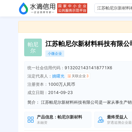
江苏帕尼尔新材料科技有限公
帕
尼
尔
小微企业
统一社会信用代码：
9132021431418771X6
法定代表人：
姚曙光
关联企业
3
注册资本：
1000万人民币
成立日期：
2014-09-23
简介：
产品信息：
帕尼尔新材料
最终受益人
未融资
穿透追溯企业最