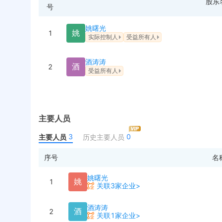
股东
号
姚曙光
姚
1
实际控制人
受益所有人
酒涛涛
酒
2
受益所有人
主要人员
3
0
主要人员
历史主要人员
序号
名
姚曙光
姚
1
关联3家企业>
酒涛涛
酒
2
关联1家企业>