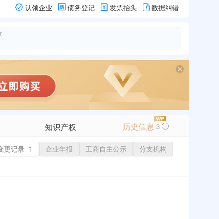
认领企业
债务登记
发票抬头
数据纠错
险
历史信息
知识产权
3
变更记录
商标信息
1
企业年报
工商自主公示
分支机构
专利信息
软件著作权
作品著作权
网络服务备案
历史
历史
标准信息