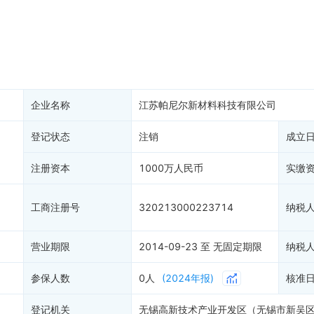
务非正常户
新闻舆情
纳税人资质
1
大税收违法
科创分
抽查检查
1
产抵押
双随机抽查
保信息
资质证书
权出质
知识产权出质
易注销
信用评价
企业名称
江苏帕尼尔新材料科技有限公司
销备案
1
进出口信用
算信息
登记状态
注销
债券信息
成立
准入境
地块公示
注册资本
1000万人民币
实缴
购地信息
供应商
工商注册号
320213000223714
纳税
客户
营业期限
2014-09-23 至 无固定期限
纳税
参保人数
0人
(2024年报)
核准
登记机关
无锡高新技术产业开发区（无锡市新吴