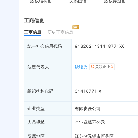
股权结构图
关系图谱
股权穿透图
控制企业
被执行人
税
实际控制人
失信被执行人
重
最终受益人
限制高消费
动
工商信息
变更记录
1
终本案件
担
工商信息
历史工商信息
企业年报
司法拍卖
股
工商自主公示
询价评估
简
统一社会信用代码
9132021431418771X6
分支机构
司法协助
注
疑似关系
16
破产重整
清
法定代表人
姚曙光
关联企业
3
财务数据
未
关系图谱
组织机构代码
31418771-X
企业类型
有限责任公司
人员规模
企业选择不公示
所属地区
江苏省无锡市新吴区