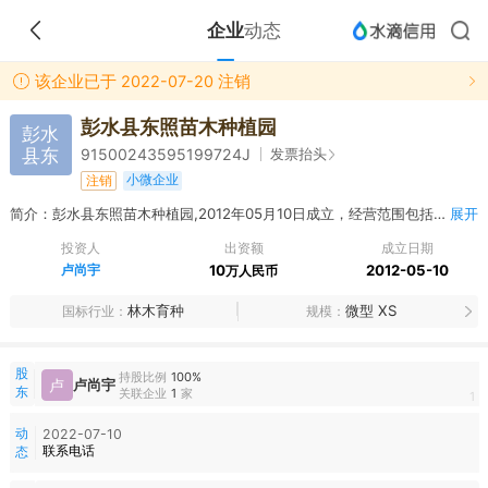
企业
动态
该企业已于 2022-07-20 注销
彭水县东照苗木种植园
彭水
县东
发票抬头
91500243595199724J
小微企业
注销
简介：彭水县东照苗木种植园,2012年05月10日成立，经营范围包括苗木种植、销售；观光服务；电子商务。（依法须经批准的项目，经相关部门批准后方可开展经营活动）★★★
展开
投资人
出资额
成立日期
卢尚宇
10
2012-05-10
万人民币
林木育种
微型 XS
国标行业
规模
股
持股比例
100%
卢
卢尚宇
东
关联企业
1
家
1
动
2022-07-10
联系电话
态