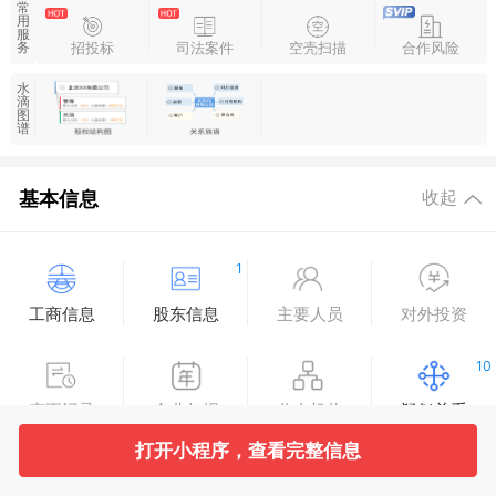
常
用
服
招投标
司法案件
空壳扫描
合作风险
务
水
滴
图
谱
基本信息
收起
1
工商信息
股东信息
主要人员
对外投资
10
变更记录
企业年报
分支机构
疑似关系
打开小程序，查看完整信息
1