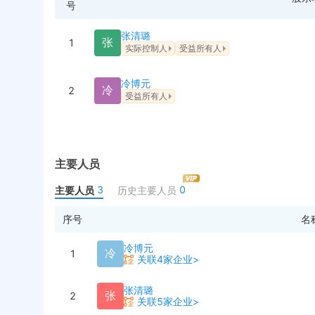
号
张清璐
张
1
实际控制人
受益所有人
冷博元
冷
2
受益所有人
主要人员
3
0
主要人员
历史主要人员
序号
名
冷博元
冷
1
关联4家企业>
张清璐
张
2
关联5家企业>