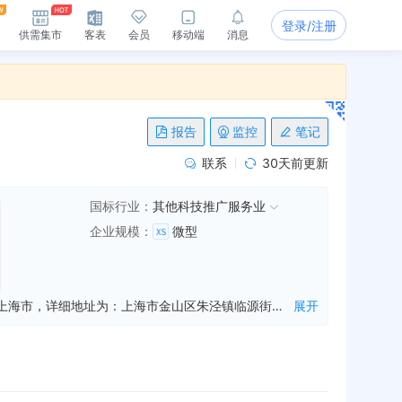
登录/注册
供需集市
客表
会员
移动端
消息
报告
监控
笔记
联系
30天前更新
国标行业：
其他科技推广服务业
企业规模
：
微型
上海曳华教育科技有限公司是一家从事技术转让,技术咨询,技术服务等业务的公司，成立于2017年05月19日，公司坐落在上海市，详细地址为：上海市金山区朱泾镇临源街750号5幢321E;经国家企业信用信息公示系统查询得知，上海曳华教育科技有限公司的信用代码/税号为91310116MA1J9H79XA，法人是张清璐，注册资本为100.000000万人民币，企业的经营范围为:从事教育科技专业领域内技术开发、技术转让、技术咨询、技术服务，企业管理咨询，文化艺术交流策划咨询，展览展示服务，会务服务，办公文化用品、工艺美术品、字画销售。 【依法须经批准的项目，经相关部门批准后方可开展经营活动】
展开