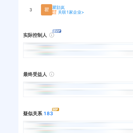
瞿勍岚
瞿
3
关联1家企业>
实际控制人
最终受益人
疑似关系
183