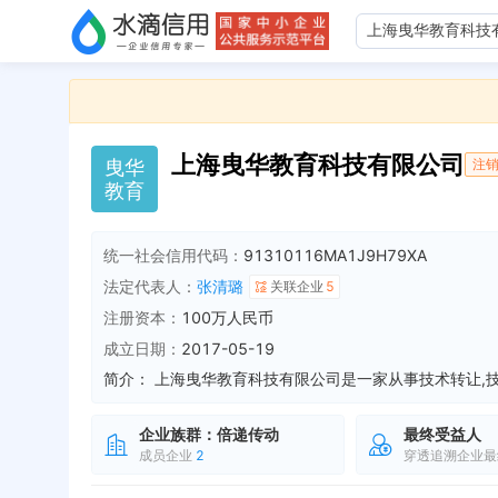
上海曳华教育科技有限公司
曳
华
注
教
育
统一社会信用代码：
91310116MA1J9H79XA
法定代表人：
张清璐
关联企业
5
注册资本：
100万人民币
成立日期：
2017-05-19
简介：
企业族群：
倍递传动
最终受益人
成员企业
2
穿透追溯企业最
企业地址变更，新增年报地址：交通路4703弄6号1