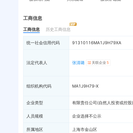
控制企业
被执行人
税
实际控制人
失信被执行人
重
最终受益人
限制高消费
动
工商信息
变更记录
终本案件
担
工商信息
历史工商信息
企业年报
司法拍卖
股
工商自主公示
询价评估
简
统一社会信用代码
91310116MA1J9H79XA
分支机构
司法协助
注
疑似关系
99+
破产重整
清
法定代表人
张清璐
关联企业
5
财务数据
未
关系图谱
组织机构代码
MA1J9H79-X
企业类型
有限责任公司(自然人投资或控股
人员规模
企业选择不公示
所属地区
上海市金山区