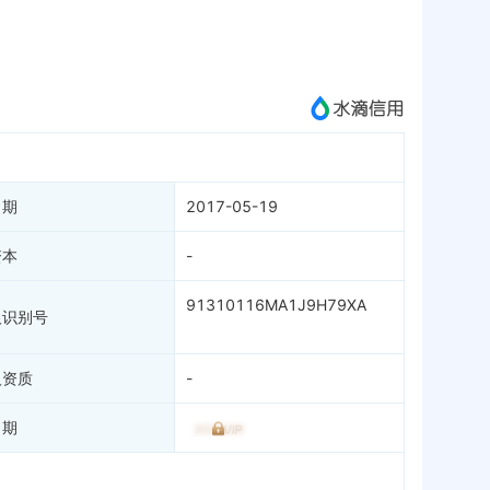
APP
微信公众号
成为vip查看
日期
2017-05-19
资本
-
91310116MA1J9H79XA
人识别号
人资质
-
日期