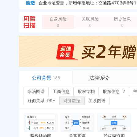
企业地址变更，新增年报地址：交通路4703弄6号1
企业地址变更，新增年报地址：交通路4703弄6号1
企业地址变更，新增年报地址：交通路4703弄6号
自身风险
关联风险
历史信息
0
0
0
公司背景
法律诉讼
188
水滴图谱
水滴图谱
工商信息
司法案件
股权结构
股东信息
2
或
工商信息
立案信息
经
疑似关系
99+
财务数据
关系图谱
股权结构
开庭公告
行
股东信息
2
法院公告
环
主要人员
3
裁判文书
严
对外投资
送达公告
欠
股权结构图
关系图谱
股权穿透图