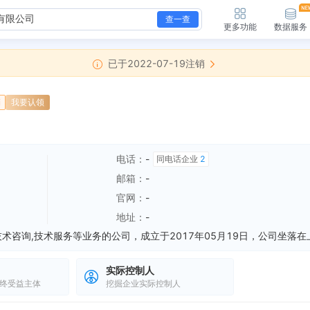
查一查
更多功能
数据服务
已于2022-07-19注销
销
我要认领
电话：
-
同电话企业
2
邮箱：
-
官网：
-
地址：
-
实际控制人
终受益主体
挖掘企业实际控制人
新增简易注销，简易注销结果：准许简易注销（未开业、无债权债务） 核准日期：2022-07-19 公告期：2022-06-16至2022-07-06
全部动态
2层东区
全部动态