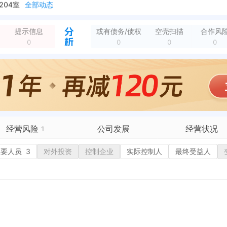
204室
全部动态
201室
全部动态
12层四川省攀枝花市东区
全部动态
提示信息
或有债务/债权
空壳扫描
合作风
新增简易注销，简易注销结果：准许简易注销（未开业、无债权债务） 核准日期：2022-07-19 公告期：2022-06-16至2022-07-06
全部动态
0
0
0
0
经营风险
公司发展
经营状况
1
有债务债权
主要人员
3
对外投资
融资历史
控制企业
实际控制人
招投标
最终受益人
营异常
核心人员
招聘信息
政处罚
企业业务
广告推广
保处罚
竞品信息
电商店铺
重违法
科技成果
行政许可
税公告
专利奖
税务评级