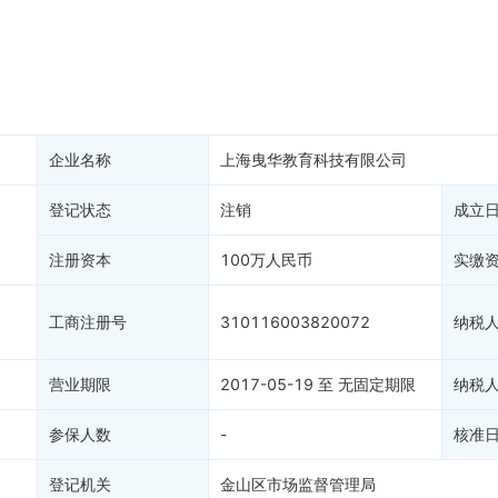
务非正常户
新闻舆情
纳税人资质
大税收违法
科创分
抽查检查
产抵押
双随机抽查
保信息
资质证书
权出质
知识产权出质
易注销
1
信用评价
企业名称
上海曳华教育科技有限公司
销备案
进出口信用
算信息
登记状态
注销
债券信息
成立
准入境
地块公示
注册资本
100万人民币
实缴
购地信息
供应商
工商注册号
310116003820072
纳税
客户
)
营业期限
2017-05-19 至 无固定期限
纳税
参保人数
-
核准
登记机关
金山区市场监督管理局