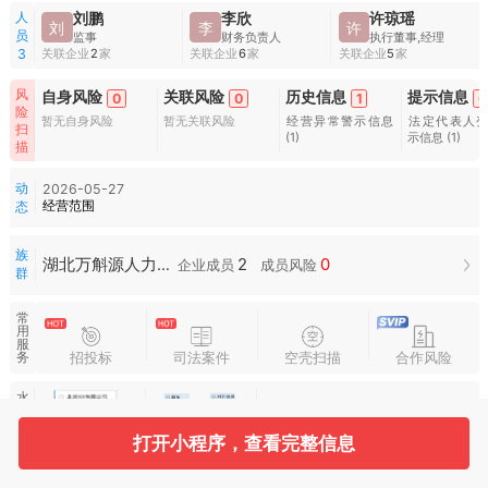
人
刘鹏
李欣
许琼瑶
刘
李
许
员
监事
财务负责人
执行董事,经理
关联企业
2
家
关联企业
6
家
关联企业
5
家
3
风
自身风险
关联风险
历史信息
提示信息
0
0
1
6
险
暂无自身风险
暂无关联风险
经营异常警示信息
法定代表人
扫
(1)
示信息
(1)
描
动
2026-05-27
经营范围
态
族
2
0
湖北万斛源人力资源有限公司族群
企业成员
成员风险
群
常
用
服
招投标
司法案件
空壳扫描
合作风险
务
水
滴
图
谱
打开小程序，查看完整信息