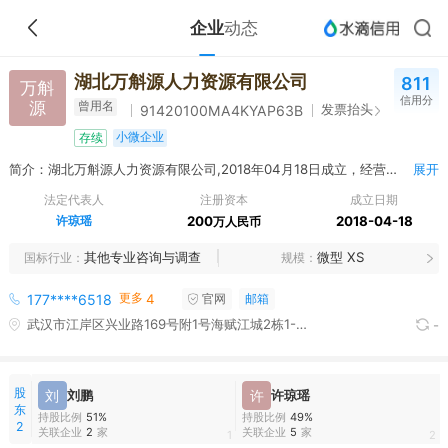
企业
动态
湖北万斛源人力资源有限公司
811
万斛
信用分
源
曾用名
发票抬头
91420100MA4KYAP63B
小微企业
存续
简介：湖北万斛源人力资源有限公司,2018年04月18日成立，经营范围包括一般项目：人力资源服务（不含职业中介活动、劳务派遣服务）,劳务服务（不含劳务派遣）,信息技术咨询服务,心理咨询服务,健康咨询服务（不含诊疗服务）,企业管理咨询,企业管理,专业设计服务,平面设计,数字内容制作服务（不含出版发行）,数字广告制作,数字技术服务,摄像及视频制作服务,办公服务,办公用品销售,办公设备销售,互联网销售（除销售需要许可的商品）,养生保健服务（非医疗）,中医养生保健服务（非医疗）,工艺美术品及收藏品零售（象牙及其制品除外）,计算机软硬件及辅助设备零售,物业管理,技术服务、技术开发、技术咨询、技术交流、技术转让、技术推广,电子出版物出租,软件开发,服装服饰零售。（除许可业务外，可自主依法经营法律法规非禁止或限制的项目）许可项目：出版物零售,出版物互联网销售。（依法须经批准的项目，经相关部门批准后方可开展经营活动，具体经营项目以相关部门批准文件或许可证件为准）
展开
法定代表人
注册资本
成立日期
许琼瑶
200
2018-04-18
万人民币
其他专业咨询与调查
微型 XS
国标行业
规模
更多
177****6518
4
官网
邮箱
武汉市江岸区兴业路169号附1号海赋江城2栋1-2层(4)商
-
股
刘
刘鹏
许
许琼瑶
东
持股比例
51%
持股比例
49%
2
关联企业
2
家
关联企业
5
家
1
2