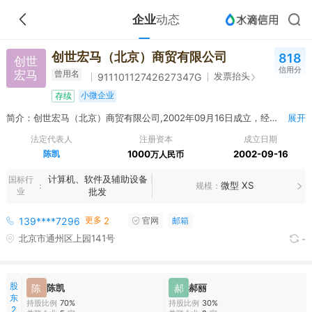
企业
动态
创世宏马（北京）商贸有限公司
818
创世
信用分
宏马
曾用名
发票抬头
91110112742627347G
小微企业
存续
简介：创世宏马（北京）商贸有限公司,2002年09月16日成立，经营范围包括销售计算机、计算机软硬件及外围设备、计算机耗材、工艺美术品、五金交电、机械电器设备、电子元器件、百货、汽车摩托车配件；市场调查；装饰设计；图文设计制作；技术推广、技术开发、技术服务、技术咨询；零售珠宝首饰、体育用品（不含弩）、家用电器、文化用品、化工产品（不含危险化学品）、化妆品、服装鞋帽、箱包、针纺织品、照相器材、通讯设备、润滑油、电子产品、专用设备、新鲜水果、新鲜蔬菜、未经加工的坚果、未经加工的干果、宠物用品、不再分装的包装饲料、仪器仪表；承办展览展示；组织文化艺术交流活动；餐饮管理；数据处理；计算机系统服务；计算机技术培训（不得面向全国招生）；应用软件服务（不含医用软件）；汽车租赁（不含九座以上客车）；出租商业用房、办公用房（不得作为有形市场经营用房）；租赁舞台灯光音响设备；企业策划；企业管理咨询；经济贸易咨询；婚庆服务；健身服务；健康管理、健康咨询（须经审批的诊疗活动除外）；城市道路养护；园林景观设计；工程勘察设计；专业承包；施工总承包；城市园林绿化。（企业依法自主选择经营项目，开展经营活动；依法须经批准的项目，经相关部门批准后依批准的内容开展经营活动；不得从事本区产业政策禁止和限制类项目的经营活动。）
展开
法定代表人
注册资本
成立日期
陈凯
1000
2002-09-16
万人民币
计算机、软件及辅助设备
国标行
微型 XS
规模
业
批发
更多
139****7296
2
官网
邮箱
北京市通州区上园141号
-
股
陈
陈凯
郝
郝丽
东
持股比例
70%
持股比例
30%
2