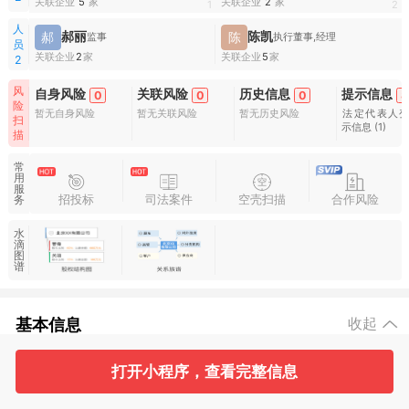
关联企业
5
家
关联企业
2
家
1
2
人
郝丽
陈凯
郝
陈
监事
执行董事,经理
员
关联企业
2
家
关联企业
5
家
2
风
自身风险
关联风险
历史信息
提示信息
0
0
0
8
险
暂无自身风险
暂无关联风险
暂无历史风险
法定代表人
扫
示信息
(1)
描
常
用
服
招投标
司法案件
空壳扫描
合作风险
务
水
滴
图
谱
基本信息
收起
打开小程序，查看完整信息
2
2