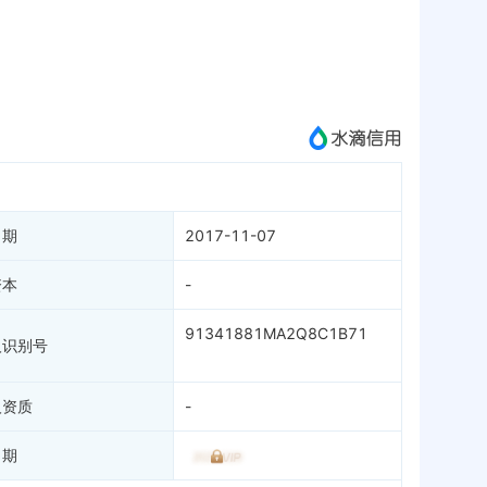
标准信息
APP
微信公众号
成为vip查看
日期
2017-11-07
资本
-
91341881MA2Q8C1B71
人识别号
人资质
-
日期