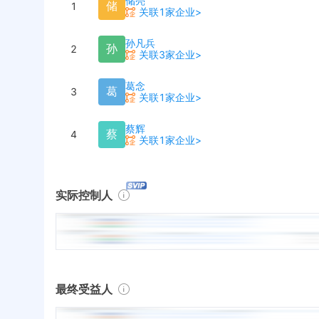
储亮
储
1
关联1家企业>
孙凡兵
孙
2
关联3家企业>
葛念
葛
3
关联1家企业>
蔡辉
蔡
4
关联1家企业>
实际控制人
最终受益人