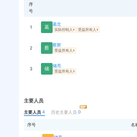
序
号
葛念
葛
1
实际控制人
受益所有人
蔡辉
蔡
2
受益所有人
储亮
储
3
受益所有人
主要人员
4
0
主要人员
历史主要人员
序号
名