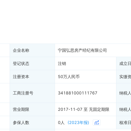
税公告
专利奖
税务评级
务非正常户
新闻舆情
纳税人资质
大税收违法
科创分
抽查检查
产抵押
双随机抽查
保信息
资质证书
权出质
知识产权出质
易注销
1
信用评价
企业名称
宁国弘思房产经纪有限公司
销备案
进出口信用
算信息
登记状态
注销
债券信息
成立
准入境
地块公示
注册资本
50万人民币
实缴
购地信息
供应商
工商注册号
341881000111767
纳税
客户
)
营业期限
2017-11-07 至 无固定期限
纳税
参保人数
0人
(2023年报)
核准