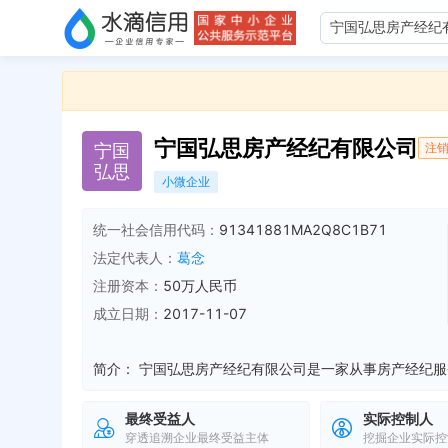
宁国弘思房产经纪有限公司
宁
国
注
弘
思
小微企业
统一社会信用代码：
91341881MA2Q8C1B71
法定代表人：
葛念
注册资本：
50万人民币
成立日期：
2017-11-07
简介：
最终受益人
实际控制人
穿透追溯企业最终受益主体
挖掘企业实际控