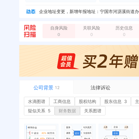
企业地址变更，新增年报地址：宁国市河沥溪街道办
企业地址变更，新增年报地址：安徽省宁国市河沥溪
新增行政许可，许可机关：宣城市工商质监局 许可
自身风险
关联风险
历史信息
0
0
0
公司背景
法律诉讼
12
水滴图谱
水滴图谱
工商信息
司法案件
股权结构
股东信息
3
或
工商信息
立案信息
经
疑似关系
5
财务数据
关系图谱
股权结构
开庭公告
行
股东信息
3
法院公告
环
主要人员
4
裁判文书
严