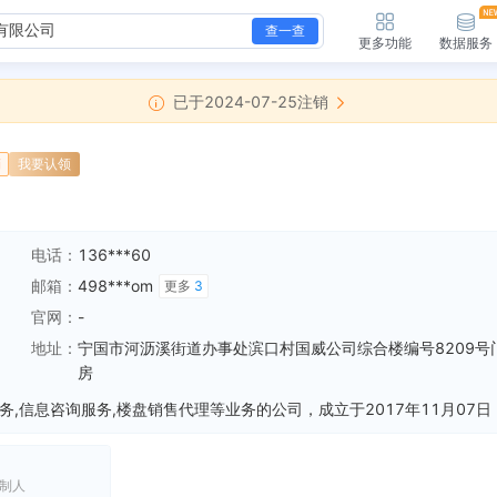
查一查
更多功能
数据服务
已于2024-07-25注销
销
我要认领
电话：
136***60
邮箱：
498***om
更多
3
官网：
-
地址：
宁国市河沥溪街道办事处滨口村国威公司综合楼编号8209号
房
制人
新增简易注销，简易注销结果：正在进行简易注销公告 核准日期：2024-07-03 公告期：2024-07-03至2024-07-22
全部动态