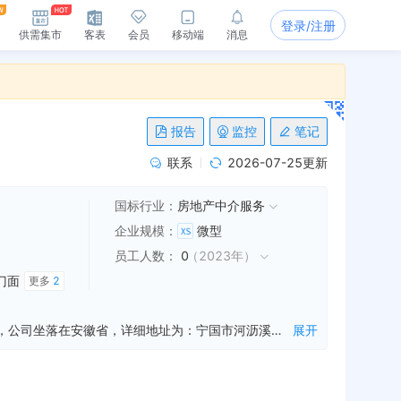
登录/注册
供需集市
客表
会员
移动端
消息
报告
监控
笔记
联系
2026-07-25更新
国标行业：
房地产中介服务
企业规模
：
微型
员工人数
：
0
（
2023年
）
门面
更多
2
宁国弘思房产经纪有限公司是一家从事房产经纪服务,信息咨询服务,楼盘销售代理等业务的公司，成立于2017年11月07日，公司坐落在安徽省，详细地址为：宁国市河沥溪街道办事处滨口村国威公司综合楼编号8209号门面房;经国家企业信用信息公示系统查询得知，宁国弘思房产经纪有限公司的信用代码/税号为91341881MA2Q8C1B71，法人是葛念，注册资本为50.000000万人民币，企业的经营范围为:房产经纪及信息咨询服务，楼盘销售代理，二手房买卖，代办二手房过户、抵押、贷款业务，市场营销策划。（依法须经批准的项目，经相关部门批准后方可开展经营活动）
展开