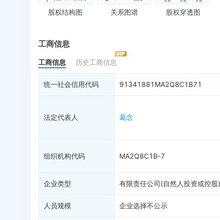
对外投资
送达公告
欠
股权结构图
关系图谱
股权穿透图
控制企业
被执行人
税
实际控制人
失信被执行人
重
最终受益人
限制高消费
动
工商信息
变更记录
终本案件
担
工商信息
历史工商信息
企业年报
司法拍卖
股
工商自主公示
询价评估
简
统一社会信用代码
91341881MA2Q8C1B71
分支机构
司法协助
注
疑似关系
5
破产重整
清
法定代表人
葛念
财务数据
未
关系图谱
组织机构代码
MA2Q8C1B-7
企业类型
有限责任公司(自然人投资或控股
人员规模
企业选择不公示