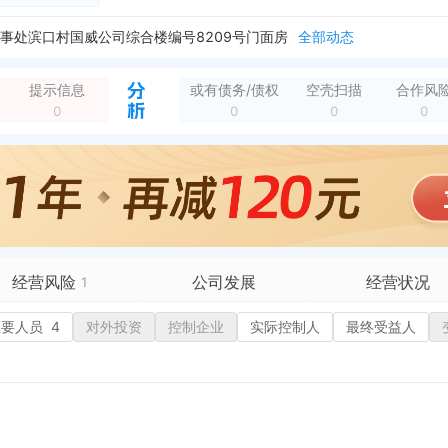
事处滨口村国威公司综合楼编号8209号门面房
全部动态
工业园区
全部动态
企业地址变更，新增年报地址：安徽省宣城市宁国市河沥溪街道办事处滨口村国威公司综合楼编号8209号门面房
全部动态
内容：市场主体设立登记
全部动态
提示信息
或有债务/债权
空壳扫描
合作风
新增简易注销，简易注销结果：正在进行简易注销公告 核准日期：2024-07-03 公告期：2024-07-03至2024-07-22
全部动态
0
0
0
0
经营风险
公司发展
经营状况
1
有债务债权
主要人员
4
对外投资
融资历史
控制企业
实际控制人
招投标
最终受益人
营异常
核心人员
招聘信息
政处罚
企业业务
广告推广
保处罚
竞品信息
电商店铺
重违法
科技成果
行政许可