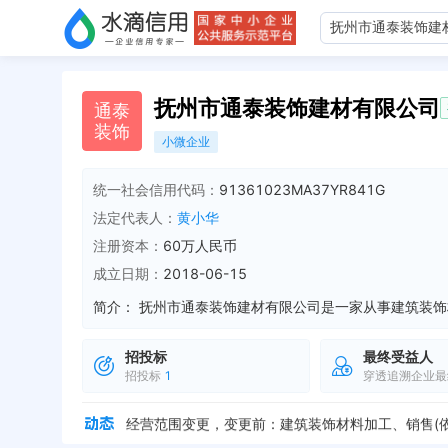
抚州市通泰装饰建材有限公司
通
泰
装
饰
小微企业
统一社会信用代码：
91361023MA37YR841G
法定代表人：
黄小华
注册资本：
60万人民币
成立日期：
2018-06-15
简介：
招投标
最终受益人
企业地址变更，新增年报地址：江西省抚州市南丰县琴
招投标
1
穿透追溯企业最
企业地址变更，新增年报地址：江西省抚州市南丰县琴
企业地址变更，新增年报地址：南丰县琴城镇未来城7