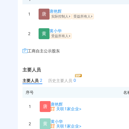
唐艳辉
唐
1
实际控制人
受益所有人
黄小华
黄
2
受益所有人
工商自主公示股东
主要人员
2
0
主要人员
历史主要人员
序号
名
唐艳辉
唐
1
关联1家企业>
黄小华
黄
2
关联1家企业>