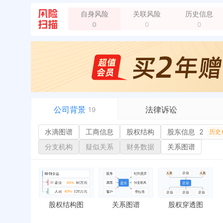
自身风险
关联风险
历史信息
0
0
0
公司背景
法律诉讼
19
水滴图谱
水滴图谱
工商信息
司法案件
股权结构
股东信息
2
或
历史
工商信息
立案信息
经
分支机构
疑似关系
财务数据
关系图谱
股权结构
开庭公告
行
股东信息
2
法院公告
环
历史
主要人员
2
裁判文书
严
对外投资
送达公告
欠
股权结构图
关系图谱
股权穿透图
控制企业
被执行人
税
实际控制人
失信被执行人
重