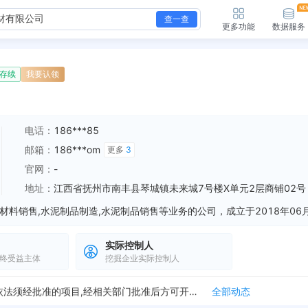
查一查
更多功能
数据服务
存续
我要认领
电话：
186***85
邮箱：
186***om
更多
3
官网：
-
地址：
江西省抚州市南丰县琴城镇未来城7号楼X单元2层商铺02号
新增行政许可，许可机关：国家税务总局南丰县税务局 许可内容：根据《中华人民共和国行政许可法》第三十八条第一款的规定，决定准予你（单位）取得增值税专用发票最...
全部动态
实际控制人
城镇未来城7号楼X单元2层商铺02号
全部动态
终受益主体
挖掘企业实际控制人
城镇未来城7号X单元2楼商铺02号
全部动态
号X单元2楼商铺02号
全部动态
经营范围变更，变更前：建筑装饰材料加工、销售(依法须经批准的项目,经相关部门批准后方可开展经营活动)。 变更后：一般项目：建筑装饰材料销售，水泥制品制造，...
全部动态
新增行政许可，许可机关：国家税务总局南丰县税务局 许可内容：根据《中华人民共和国行政许可法》第三十八条第一款的规定，决定准予你（单位）取得增值税专用发票最...
全部动态