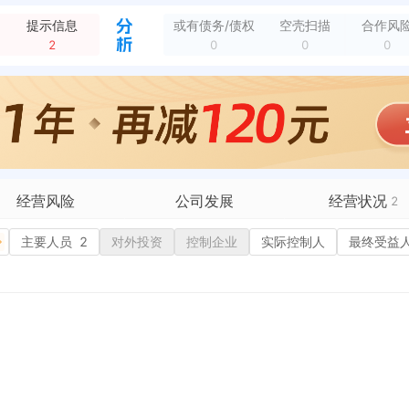
提示信息
或有债务/债权
空壳扫描
合作风
2
0
0
0
经营风险
公司发展
经营状况
2
有债务债权
主要人员
2
对外投资
融资历史
控制企业
实际控制人
招投标
1
最终受益
营异常
核心人员
招聘信息
政处罚
企业业务
广告推广
保处罚
竞品信息
电商店铺
重违法
科技成果
行政许可
1
税公告
专利奖
税务评级
务非正常户
新闻舆情
纳税人资质
大税收违法
科创分
抽查检查