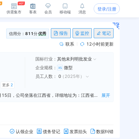
登录/注册
供需集市
客表
会员
移动端
消息
报告
监控
笔记
信用分：
811
分
优秀
联系
12小时前更新
国标行业：
其他未列明批发业
企业规模
：
微型
员工人数
：
0
（
2025年
）
更多
2
抚州市通泰装饰建材有限公司是一家从事建筑装饰材料销售,水泥制品制造,水泥制品销售等业务的公司，成立于2018年06月15日，公司坐落在江西省，详细地址为：江西省抚州市南丰县琴城镇未来城7号楼X单元2层商铺02号;经国家企业信用信息公示系统查询得知，抚州市通泰装饰建材有限公司的信用代码/税号为91361023MA37YR841G，法人是黄小华，注册资本为60.000000万人民币，企业的经营范围为:一般项目：建筑装饰材料销售，水泥制品制造，水泥制品销售，园林绿化工程施工，智能输配电及控制设备销售，分布式交流充电桩销售，机动车充电销售，集中式快速充电站，配电开关控制设备销售，建筑材料销售，轻质建筑材料销售，建筑防水卷材产品销售，石棉水泥制品销售，新型建筑材料制造（不含危险化学品），涂料制造（不含危险化学品），涂料销售（不含危险化学品）广告制作。（除许可业务外，可自主依法经营法律法规非禁止或限制的项目）
展开
认领企业
债务登记
发票抬头
数据纠错