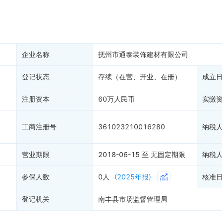
产抵押
双随机抽查
保信息
资质证书
权出质
知识产权出质
易注销
信用评价
企业名称
抚州市通泰装饰建材有限公司
销备案
进出口信用
算信息
登记状态
存续（在营、开业、在册）
债券信息
成立
准入境
地块公示
注册资本
60万人民币
实缴
购地信息
供应商
工商注册号
361023210016280
纳税
客户
)
营业期限
2018-06-15 至 无固定期限
纳税
参保人数
0人
(2025年报)
核准
登记机关
南丰县市场监督管理局