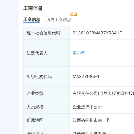
最终受益人
限制高消费
动
工商信息
变更记录
5
终本案件
担
工商信息
历史工商信息
企业年报
8
司法拍卖
股
工商自主公示
2
询价评估
简
统一社会信用代码
91361023MA37YR841G
分支机构
司法协助
注
疑似关系
破产重整
清
法定代表人
黄小华
财务数据
未
关系图谱
组织机构代码
MA37YR84-1
企业类型
有限责任公司(自然人投资或控股
人员规模
企业选择不公示
所属地区
江西省抚州市南丰县
国标行业
其他未列明批发业