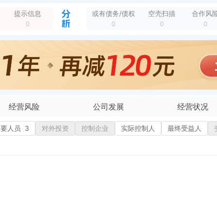
园世家14棟808
全部动态
提示信息
或有债务/债权
空壳扫描
合作风
园世家14幢808室
全部动态
0
0
0
0
新增行政许可，许可名称：营业执照 许可内容：教育信息咨询；文化教育项目策划；教育在线咨询；教育软件研发、销售。（依法须经批准的项目，经相关部门批准后方可开...
全部动态
内容：企业设立登记 有效期：2026-05-09
全部动态
14栋808
全部动态
经营风险
公司发展
经营状况
有债务债权
主要人员
3
对外投资
融资历史
控制企业
实际控制人
招投标
最终受益人
营异常
核心人员
招聘信息
政处罚
企业业务
广告推广
保处罚
竞品信息
电商店铺
重违法
科技成果
行政许可
税公告
专利奖
税务评级
务非正常户
新闻舆情
纳税人资质
大税收违法
科创分
抽查检查