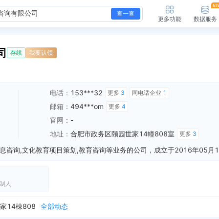
查一查
更多功能
数据服务
司
存续
我要认领
电话：
153***32
更多
3
同电话企业
1
邮箱：
494***om
更多
4
官网：
-
地址：
合肥市政务区颐园世家14幢808室
更多
3
制人
14栋808
全部动态
14棟808
全部动态
14幢808室
全部动态
园世家14栋808
全部动态