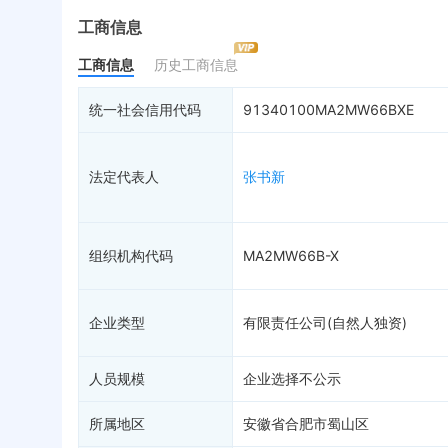
最终受益人
限制高消费
动
工商信息
变更记录
终本案件
担
工商信息
历史工商信息
企业年报
10
司法拍卖
股
工商自主公示
询价评估
简
统一社会信用代码
91340100MA2MW66BXE
分支机构
司法协助
注
疑似关系
99+
破产重整
清
法定代表人
张书新
财务数据
未
关系图谱
组织机构代码
MA2MW66B-X
企业类型
有限责任公司(自然人独资)
人员规模
企业选择不公示
所属地区
安徽省合肥市蜀山区