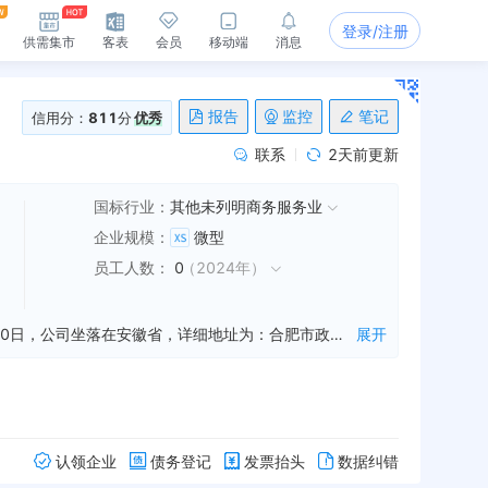
登录/注册
供需集市
客表
会员
移动端
消息
报告
监控
笔记
信用分：
811
分
优秀
联系
2天前更新
国标行业：
其他未列明商务服务业
企业规模
：
微型
员工人数
：
0
（
2024年
）
合肥苏西学堂教育咨询有限公司是一家从事教育信息咨询,文化教育项目策划,教育咨询等业务的公司，成立于2016年05月10日，公司坐落在安徽省，详细地址为：合肥市政务区颐园世家14幢808室;经国家企业信用信息公示系统查询得知，合肥苏西学堂教育咨询有限公司的信用代码/税号为91340100MA2MW66BXE，法人是张书新，注册资本为10.000000万人民币，企业的经营范围为:教育信息咨询；文化教育项目策划；教育在线咨询；教育软件研发、销售。（依法须经批准的项目，经相关部门批准后方可开展经营活动）
展开
认领企业
债务登记
发票抬头
数据纠错