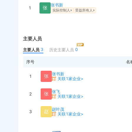
张书新
张
1
实际控制人
受益所有人
主要人员
3
0
主要人员
历史主要人员
序号
名
张书新
张
1
关联1家企业>
张飞
张
2
关联1家企业>
赵叶茂
赵
3
关联1家企业>