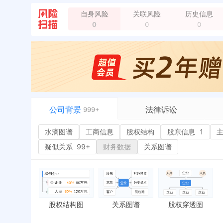
企业地址变更，新增年报地址：安徽省合肥市政务区颐
自身风险
关联风险
历史信息
企业地址变更，新增年报地址：安徽省合肥市政务区颐
0
0
0
新增行政许可，许可机关：合肥市工商行政管理局 许可
企业地址变更，新增年报地址：合肥市政务区颐园世家
公司背景
法律诉讼
999+
水滴图谱
水滴图谱
工商信息
司法案件
股权结构
股东信息
1
或
工商信息
立案信息
经
疑似关系
99+
财务数据
关系图谱
股权结构
开庭公告
行
股东信息
1
法院公告
环
主要人员
3
裁判文书
严
对外投资
送达公告
欠
股权结构图
关系图谱
股权穿透图
控制企业
被执行人
税
实际控制人
失信被执行人
重