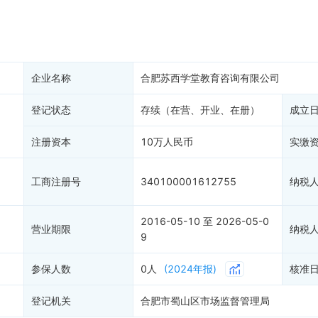
产抵押
双随机抽查
保信息
资质证书
权出质
知识产权出质
易注销
信用评价
企业名称
合肥苏西学堂教育咨询有限公司
销备案
进出口信用
算信息
登记状态
存续（在营、开业、在册）
债券信息
成立
准入境
地块公示
注册资本
10万人民币
实缴
购地信息
供应商
工商注册号
340100001612755
纳税
客户
2016-05-10 至 2026-05-0
营业期限
纳税
9
参保人数
0人
(2024年报)
核准
登记机关
合肥市蜀山区市场监督管理局