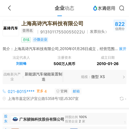
企业
动态
上海高诗汽车科技有限公司
822
信用分
曾用名
发票抬头
91310117550055022U
小微企业
存续
简介：上海高诗汽车科技有限公司,2010年01月26日成立，经营范围包括一般项目：技术服务、技术开发、技术咨询、技术交流、技术转让、技术推广；机械零件、零部件销售；货物进出口；技术进出口；储能技术服务；电池销售；电池零配件销售。（除依法须经批准的项目外，凭营业执照依法自主开展经营活动）
展开
法定代表人
注册资本
成立日期
刘前锋
500
2010-01-26
万人民币
新能源汽车储能装置制
战略新兴产
微型 XS
规模
业
造
更多
021-8015****
4
官网
邮箱
上海市嘉定区沪宜公路5358号1层J5307室
-
股
持股比例
100%
广东骏驰科技股份有限公司
东
投资企业
2
家
1