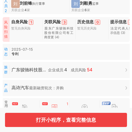
人
刘前锋
刘毅勇
刘
刘
执行董事
监事
员
关联企业
4
家
关联企业
6
家
2
自身风险
关联风险
历史信息
提示信息
1
3
0
4
风
险
暂无自身风险
股东广东骏驰科技
暂无历史风险
法定代表人
扫
股份有限公司有工
示信息
(3)
描
商变更
(4)
动
2025-07-15
专利
态
族
4
54
广东骏驰科技股份有限公司族群
企业成员
成员风险
群
产
高诗汽车
最新融资轮次：并购
品
常
1
用
服
招投标
司法案件
空壳扫描
合作风险
务
打开小程序，查看完整信息
水
滴
图