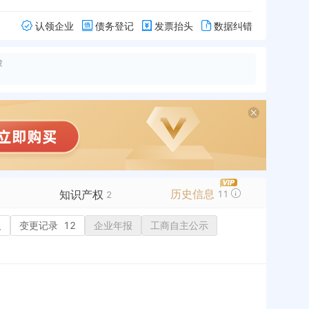
认领企业
债务登记
发票抬头
数据纠错
险
历史信息
知识产权
11
2
人
变更记录
商标信息
12
1
企业年报
工商自主公示
专利信息
软件著作权
作品著作权
网络服务备案
1
历史
历史