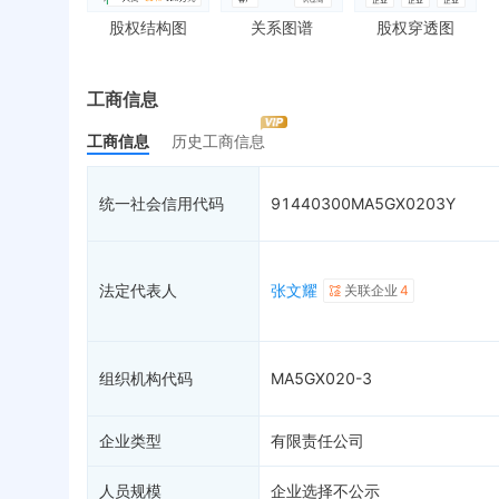
对外投资
2
送达公告
欠
股权结构图
关系图谱
股权穿透图
控制企业
3
被执行人
税
实际控制人
失信被执行人
重
最终受益人
限制高消费
动
工商信息
变更记录
12
终本案件
担
工商信息
历史工商信息
企业年报
司法拍卖
股
工商自主公示
询价评估
简
统一社会信用代码
91440300MA5GX0203Y
分支机构
司法协助
注
疑似关系
6
破产重整
清
财务数据
未
法定代表人
张文耀
关联企业
4
关系图谱
组织机构代码
MA5GX020-3
企业类型
有限责任公司
人员规模
企业选择不公示