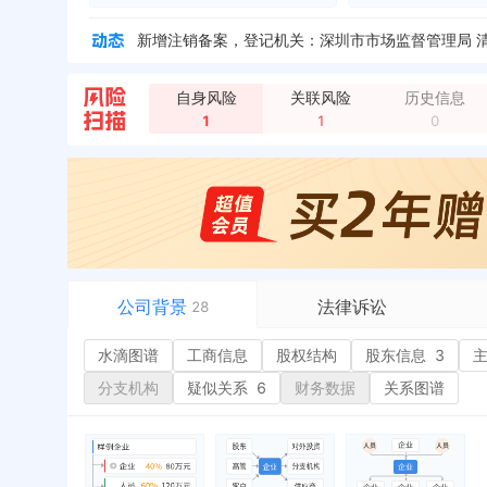
自身风险
关联风险
历史信息
1
1
0
公司背景
法律诉讼
28
水滴图谱
水滴图谱
工商信息
司法案件
股权结构
股东信息
3
或
工商信息
立案信息
经
分支机构
疑似关系
6
财务数据
关系图谱
股权结构
开庭公告
行
股东信息
3
法院公告
环
主要人员
2
裁判文书
严