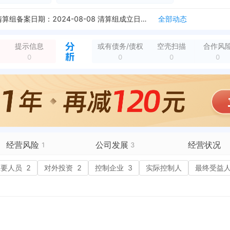
新增注销备案，登记机关：深圳市市场监督管理局 清算组备案日期：2024-08-08 清算组成立日期：2024-08-07 注销原因：决议解散
全部动态
新增行政许可，许可名称：商事变更登记（备案） 许可机关：深圳市市场监督管理局 许可内容：主体类型:有限责任公司;住所:深圳市宝安区新桥街道沙企社区南环路与...
全部动态
新增行政许可，许可名称：商事变更登记（备案） 许可机关：深圳市市场监督管理局 许可内容：主体类型:有限责任公司;住所:深圳市龙华区民治街道大岭社区龙光玖钻...
全部动态
提示信息
或有债务/债权
空壳扫描
合作风
新增行政许可，许可名称：仅销售预包装食品首次备案 许可机关：深圳市市场监督管理局 许可内容：申请单位名称:深圳市独讯互联网信息技术传播有限公司,统一社会信...
全部动态
0
0
0
0
企业地址变更，变更前：深圳市龙华区民治街道大岭社区龙光玖钻商务中心南期D座1317 变更后：深圳市宝安区新桥街道沙企社区南环路与中心路交汇处中泰国际2栋18C
全部动态
企业名称变更，变更前：深圳市独讯互联网信息技术传播有限公司 变更后：深圳市万维品牌传播有限公司
全部动态
经营范围变更，变更前：电影制作；互联网直播服务（不含新闻信息服务、网络表演、网络视听节目）；第二类增值电信业务；广播电视视频点播业务；互联网新闻信息服务；...
全部动态
经营范围变更，变更前：电影放映经营许可证(),出版物经营许可证(),外商投资经营电信业务审定意见书(),音像制品制作许可证(),广播电视视频点播业务许可证...
全部动态
经营范围变更，变更前：互联网数据服务；互联网安全服务；网络技术服务；软件外包服务；网络与信息安全软件开发；人工智能理论与算法软件开发；软件开发；大数据服务...
全部动态
经营范围变更，变更前：广播电视视频点播业务许可证（甲种）(),备案通知(),外商投资经营电信业务审定意见书(),电影放映经营许可证(),互联网新闻信息服务...
全部动态
新增注销备案，登记机关：深圳市市场监督管理局 清算组备案日期：2024-08-08 清算组成立日期：2024-08-07 注销原因：决议解散
全部动态
经营风险
公司发展
经营状况
1
3
有债务债权
主要人员
2
对外投资
2
融资历史
控制企业
3
实际控制人
招投标
最终受益
营异常
核心人员
3
招聘信息
政处罚
企业业务
广告推广
保处罚
竞品信息
电商店铺
重违法
科技成果
行政许可