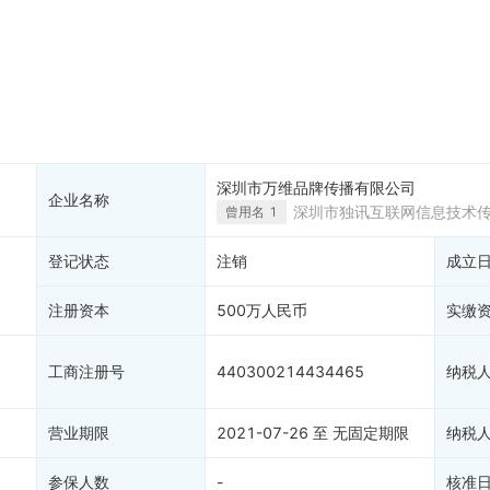
税公告
专利奖
税务评级
务非正常户
新闻舆情
纳税人资质
大税收违法
科创分
抽查检查
产抵押
双随机抽查
保信息
资质证书
权出质
知识产权出质
易注销
信用评价
深圳市万维品牌传播有限公司
企业名称
销备案
1
进出口信用
深圳市独讯互联网信息技术
曾用名
1
算信息
债券信息
登记状态
注销
成立
准入境
地块公示
购地信息
注册资本
500万人民币
实缴
供应商
客户
工商注册号
440300214434465
纳税
营业期限
2021-07-26 至 无固定期限
纳税
参保人数
-
核准