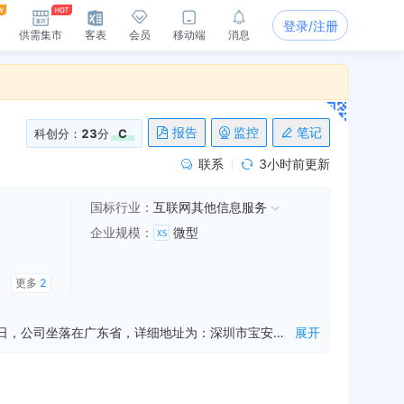
登录/注册
供需集市
客表
会员
移动端
消息
报告
监控
笔记
科创分：
23
分
C
联系
3小时前更新
国标行业：
互联网其他信息服务
企业规模
：
微型
更多
2
深圳市万维品牌传播有限公司是一家从事舆情信息服务,咨询策划服务,企业形象策划等业务的公司，成立于2021年07月26日，公司坐落在广东省，详细地址为：深圳市宝安区新桥街道沙企社区南环路与中心路交汇处中泰国际2栋18C;经国家企业信用信息公示系统查询得知，深圳市万维品牌传播有限公司的信用代码/税号为91440300MA5GX0203Y，法人是张文耀，注册资本为500.000000万人民币，企业的经营范围为:舆情信息服务；咨询策划服务；企业形象策划；体育赛事策划；项目策划与公关服务；品牌管理；广告发布；会议及展览服务；市场营销策划；个人商务服务；软件开发；软件外包服务；保健食品（预包装）销售；食品销售（仅销售预包装食品）；食品互联网销售（仅销售预包装食品）；互联网销售（除销售需要许可的商品）。（除依法须经批准的项目外，凭营业执照依法自主开展经营活动）^互联网新闻信息服务。（依法须经批准的项目，经相关部门批准后方可开展经营活动，具体经营项目以相关部门批准文件或许可证件为准）
展开