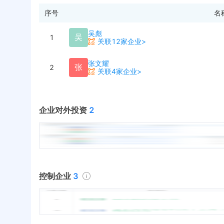
序号
名
吴彪
吴
1
关联12家企业>
张文耀
张
2
关联4家企业>
企业对外投资
2
控制企业
3