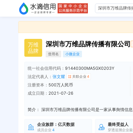
深圳市万维品牌传播有限公司
万
维
品
牌
曾用名
小微企业
统一社会信用代码：
91440300MA5GX0203Y
法定代表人：
张文耀
关联企业
4
注册资本：
500万人民币
成立日期：
2021-07-26
简介：
企业族群：
亿天数据
最终受益人
成员企业
4
穿透追溯企业最