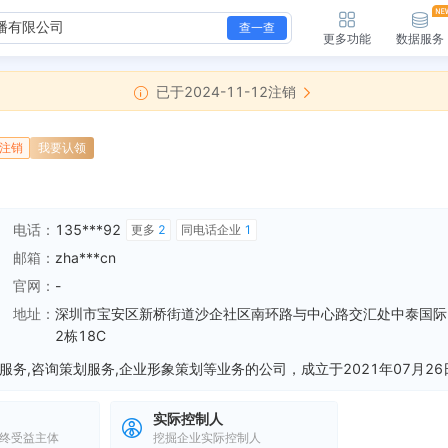
查一查
更多功能
数据服务
已于2024-11-12注销
注销
我要认领
电话：
135***92
更多
2
同电话企业
1
邮箱：
zha***cn
官网：
-
地址：
深圳市宝安区新桥街道沙企社区南环路与中心路交汇处中泰国际
2栋18C
实际控制人
终受益主体
挖掘企业实际控制人