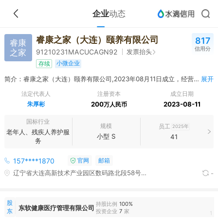
企业
动态
睿康之家（大连）颐养有限公司
817
睿康
信用分
之家
发票抬头
91210231MACUCAGN92
小微企业
存续
简介：睿康之家（大连）颐养有限公司,2023年08月11日成立，经营范围包括许可项目：餐饮服务，住宿服务，高危险性体育运动（游泳），理发服务，生活美容服务，足浴服务，酒类经营，医疗服务（依法须经批准的项目，经相关部门批准后方可开展经营活动，具体经营项目以审批结果为准） 一般项目：养老服务，机构养老服务，健康咨询服务（不含诊疗服务），养生保健服务（非医疗），美甲服务，市场营销策划，业务培训（不含教育培训、职业技能培训等需取得许可的培训），食品销售（仅销售预包装食品），企业管理，企业管理咨询，会议及展览服务，物业管理，非居住房地产租赁，组织文化艺术交流活动，停车场服务，日用百货销售，游艺及娱乐用品销售，工艺美术品及礼仪用品销售（象牙及其制品除外），国内贸易代理，财务咨询，数字技术服务，信息技术咨询服务，信息系统集成服务，智能家庭消费设备销售，小微型客车租赁经营服务，家政服务，专业保洁、清洗、消毒服务（除依法须经批准的项目外，凭营业执照依法自主开展经营活动）
展开
法定代表人
注册资本
成立日期
朱厚彬
200
2023-08-11
万人民币
国标行业
规模
员工
2025年
老年人、残疾人养护服
小型 S
41
务
157****1870
官网
邮箱
辽宁省大连高新技术产业园区数码路北段58号、60号
-
股
持股比例
100%
东软健康医疗管理有限公司
东
投资企业
7
家
1