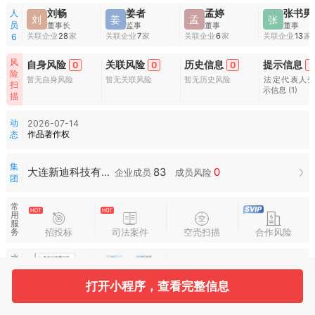
人
刘畅
姜者
孟婷
张书男
刘
姜
孟
张
员
董事长
监事
董事
董事
关联企业
28
家
关联企业
7
家
关联企业
6
家
关联企业
13
家
6
风
自身风险
关联风险
历史信息
提示信息
0
0
0
2
险
暂无自身风险
暂无关联风险
暂无历史风险
法定代表人
扫
示信息
(1)
描
动
2026-07-14
作品著作权
态
集
83
0
大连新迪科技有限公司集团
企业成员
成员风险
团
常
用
服
招投标
司法案件
空壳扫描
合作风险
务
水
滴
图
谱
打开小程序，查看完整信息