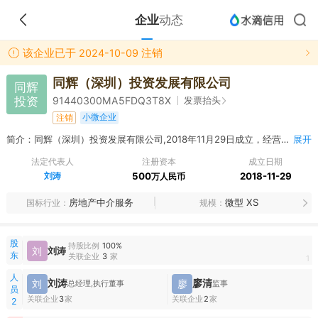
企业
动态
该企业已于 2024-10-09 注销
同辉（深圳）投资发展有限公司
同辉
投资
发票抬头
91440300MA5FDQ3T8X
小微企业
注销
简介：同辉（深圳）投资发展有限公司,2018年11月29日成立，经营范围包括投资房地产项目；房地产经纪；物业管理；自有物业租赁；厂房、写字楼室内外装饰、装修与设计；园林绿化工程的施工与维护。国内贸易。^
展开
法定代表人
注册资本
成立日期
刘涛
500
2018-11-29
万人民币
房地产中介服务
微型 XS
国标行业
规模
股
持股比例
100%
刘
刘涛
东
关联企业
3
家
1
人
刘涛
廖清
刘
廖
总经理,执行董事
监事
员
关联企业
3
家
关联企业
2
家
2