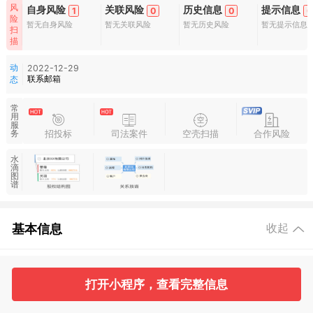
风
自身风险
关联风险
历史信息
提示信息
1
0
0
0
险
暂无自身风险
暂无关联风险
暂无历史风险
暂无提示信息
扫
描
动
2022-12-29
联系邮箱
态
常
用
服
招投标
司法案件
空壳扫描
合作风险
务
水
滴
图
谱
基本信息
收起
1
2
打开小程序，查看完整信息
工商信息
股东信息
主要人员
对外投资