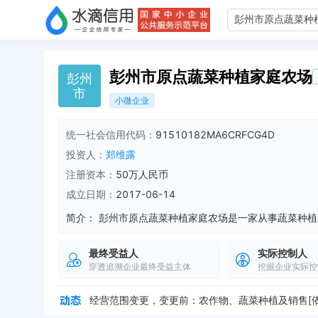
彭州市原点蔬菜种植家庭农场
彭
州
市
小微企业
统一社会信用代码：
91510182MA6CRFCG4D
投资人：
郑维露
注册资本：
50万人民币
成立日期：
2017-06-14
简介：
最终受益人
实际控制人
穿透追溯企业最终受益主体
挖掘企业实际控
企业地址变更，新增年报地址：四川省彭州市致和镇万家社