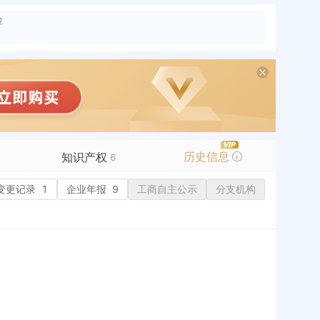
险
历史信息
知识产权
6
变更记录
商标信息
1
企业年报
5
9
工商自主公示
分支机构
专利信息
软件著作权
作品著作权
1
网络服务备案
标准信息
APP
微信公众号