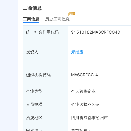
最终受益人
限制高消费
动
工商信息
变更记录
1
终本案件
担
工商信息
历史工商信息
企业年报
9
司法拍卖
股
工商自主公示
询价评估
简
统一社会信用代码
91510182MA6CRFCG4D
分支机构
司法协助
注
疑似关系
破产重整
清
投资人
郑维露
财务数据
未
关系图谱
组织机构代码
MA6CRFCG-4
企业类型
个人独资企业
人员规模
企业选择不公示
所属地区
四川省成都市彭州市
国标行业
蔬菜种植