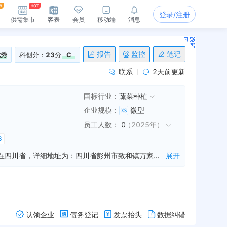
登录/注册
供需集市
客表
会员
移动端
消息
报告
监控
笔记
优秀
科创分：
23
分
C
联系
2天前更新
国标行业：
蔬菜种植
企业规模
：
微型
员工人数
：
0
（
2025年
）
3
彭州市原点蔬菜种植家庭农场是一家从事蔬菜种植,谷物种植,水果种植等业务的公司，成立于2017年06月14日，公司坐落在四川省，详细地址为：四川省彭州市致和镇万家社区6组60号;经国家企业信用信息公示系统查询得知，彭州市原点蔬菜种植家庭农场的信用代码/税号为91510182MA6CRFCG4D，法人是郑维露，注册资本为50.000000万人民币，企业的经营范围为:一般项目：蔬菜种植；谷物种植；水果种植；花卉种植；中草药种植；竹种植；橡胶作物种植；坚果种植；园艺产品种植；薯类种植；烟草种植；草种植；石斛种植；树木种植经营；水生植物种植；豆类种植；食用菌种植；新鲜蔬菜批发；新鲜蔬菜零售；新鲜水果零售；新鲜水果批发；食用农产品零售；食用农产品批发；互联网销售（除销售需要许可的商品）；农副产品销售；化肥销售；休闲观光活动；技术服务、技术开发、技术咨询、技术交流、技术转让、技术推广；低温仓储（不含危险化学品等需许可审批的项目）。（除依法须经批准的项目外，凭营业执照依法自主开展经营活动）
展开
认领企业
债务登记
发票抬头
数据纠错