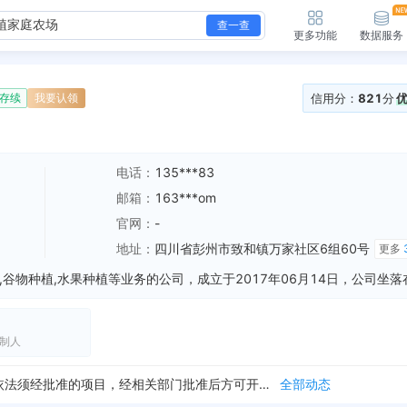
查一查
更多功能
数据服务
信用分：
821
分
存续
我要认领
电话：
135***83
邮箱：
163***om
官网：
-
地址：
四川省彭州市致和镇万家社区6组60号
更多
新增行政许可，许可名称：中华人民共和国拖拉机和联合收割机行驶证 许可机关：彭州市行政审批局（彭州市政务服务管理和网络理政办公室） 许可内容：准予拖拉机和联...
全部动态
制人
新增行政许可，许可名称：中华人民共和国拖拉机和联合收割机行驶证 许可机关：彭州市行政审批局（彭州市政务服务管理和网络理政办公室） 许可内容：准予拖拉机和联...
全部动态
新增行政许可，许可名称：中华人民共和国拖拉机和联合收割机行驶证 许可机关：彭州市行政审批局（彭州市政务服务管理和网络理政办公室） 许可内容：准予拖拉机和联...
全部动态
经营范围变更，变更前：农作物、蔬菜种植及销售[依法须经批准的项目，经相关部门批准后方可开展经营活动]。 变更后：一般项目：蔬菜种植；谷物种植；水果种植；花...
全部动态
区6组60号13558601083
全部动态