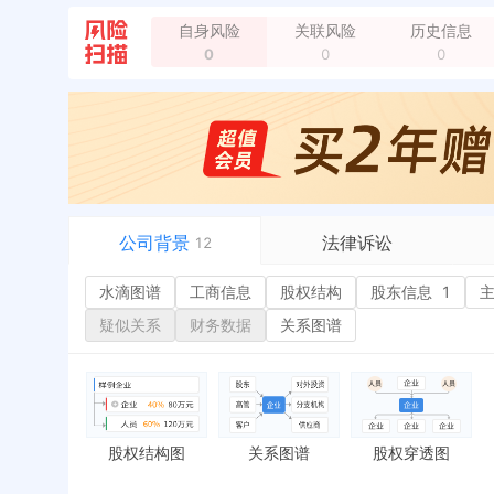
自身风险
关联风险
历史信息
0
0
0
公司背景
法律诉讼
12
水滴图谱
水滴图谱
工商信息
司法案件
股权结构
股东信息
1
或
工商信息
立案信息
经
疑似关系
财务数据
关系图谱
股权结构
开庭公告
行
股东信息
1
法院公告
环
主要人员
1
裁判文书
严
对外投资
送达公告
欠
股权结构图
关系图谱
股权穿透图
控制企业
被执行人
税
实际控制人
失信被执行人
重