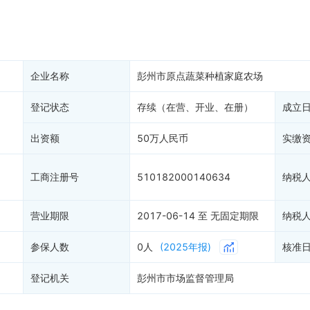
产抵押
双随机抽查
保信息
资质证书
2
权出质
知识产权出质
易注销
信用评价
企业名称
彭州市原点蔬菜种植家庭农场
销备案
进出口信用
算信息
登记状态
存续（在营、开业、在册）
债券信息
成立
准入境
地块公示
出资额
50万人民币
实缴
购地信息
供应商
工商注册号
510182000140634
纳税
客户
营业期限
2017-06-14 至 无固定期限
纳税
参保人数
0人
(2025年报)
核准
登记机关
彭州市市场监督管理局