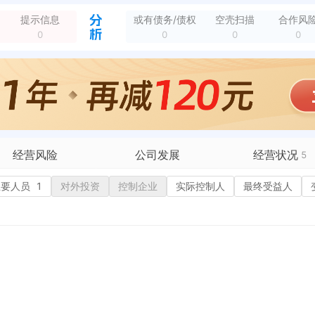
新增行政许可，许可名称：中华人民共和国拖拉机和联合收割机行驶证 许可机关：彭州市行政审批局（彭州市政务服务管理和网络理政办公室） 许可内容：准予拖拉机和联...
全部动态
提示信息
或有债务/债权
空壳扫描
合作风
新增商标，商标名称：图形 申请/注册号：6098-76-33 国际分类：29类 食品 申请日期：2021-11-29 注册公告日期：2022-05-21
全部动态
0
0
0
0
新增商标，商标名称：图形 申请/注册号：6098-90-84 国际分类：31类 饲料种籽 申请日期：2021-11-29 注册公告日期：2022-05-21
全部动态
新增商标，商标名称：稻禾小牧 申请/注册号：5843-09-60 国际分类：30类 方便食品 申请日期：2021-08-12 注册公告日期：2022-02-21
全部动态
新增商标，商标名称：稻禾小牧 申请/注册号：5841-90-62 国际分类：35类 广告销售 申请日期：2021-08-12 注册公告日期：2023-03-07
全部动态
新增行政许可，许可名称：中华人民共和国拖拉机和联合收割机行驶证 许可机关：彭州市行政审批局（彭州市政务服务管理和网络理政办公室） 许可内容：准予拖拉机和联...
全部动态
经营风险
公司发展
经营状况
5
有债务债权
主要人员
1
对外投资
融资历史
控制企业
实际控制人
招投标
最终受益人
营异常
核心人员
招聘信息
政处罚
企业业务
广告推广
保处罚
竞品信息
电商店铺
重违法
科技成果
行政许可
3
税公告
专利奖
税务评级
务非正常户
新闻舆情
纳税人资质
大税收违法
科创分
抽查检查