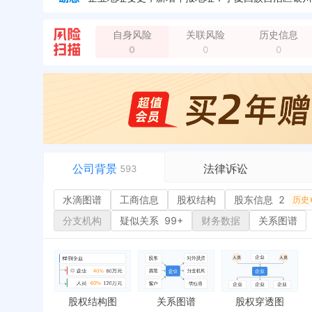
企业地址变更，新增年报地址：宁夏银川市灵武市
企业地址变更，新增年报地址：宁夏灵武市崇兴镇台
自身风险
关联风险
历史信息
0
0
0
企业地址变更，新增年报地址：宁夏灵武市
全部动
公司背景
法律诉讼
593
水滴图谱
水滴图谱
工商信息
司法案件
股权结构
股东信息
2
或
历史
工商信息
立案信息
经
分支机构
疑似关系
99+
财务数据
关系图谱
股权结构
开庭公告
行
股东信息
2
法院公告
环
历史
主要人员
2
裁判文书
严
对外投资
送达公告
欠
股权结构图
关系图谱
股权穿透图
控制企业
被执行人
税