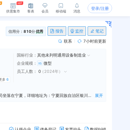
登录/注册
供需集市
客表
会员
移动端
消息
报告
监控
笔记
信用分：
810
分
优秀
联系
7小时前更新
国标行业：
其他未列明通用设备制造业
企业规模
：
微型
员工人数
：
0
（
2024年
）
更多
6
宁夏祥振工程有限公司是一家从事建设工程施工,建设工程设计,公路工程监理等业务的公司，成立于2018年12月04日，公司坐落在宁夏，详细地址为：宁夏回族自治区银川市灵武市城区街道灵武市文荟路南侧，永安路西侧熙水台S2号楼1-2层商业S2-12（自主申报）;经国家企业信用信息公示系统查询得知，宁夏祥振工程有限公司的信用代码/税号为91640181MA770L4848，法人是邹贵，注册资本为500.000000万人民币，企业的经营范围为:许可项目：建设工程施工；建设工程设计；公路工程监理。（依法须经批准的项目，经相关部门批准后方可开展经营活动，具体经营项目以相关部门批准文件或许可证件为准）一般项目：门窗制造加工；门窗销售；金属门窗工程施工；建筑工程用机械销售；建筑工程机械与设备租赁；园林绿化工程施工；建筑材料销售；轻质建筑材料销售；五金产品批发；五金产品零售；电线、电缆经营；电力设施器材销售；劳动保护用品销售；办公设备耗材销售；保温材料销售；消防器材销售；建筑防水卷材产品销售；软木制品销售；日用木制品销售；电气设备销售；机械电气设备销售；市政设施管理；土石方工程施工；工程管理服务；环保咨询服务；非金属矿及制品销售；建筑装饰材料销售；涂料销售（不含危险化学品）；化工产品销售（不含许可类化工产品）；日用品批发；日用品销售；日用百货销售。（除依法须经批准的项目外，凭营业执照依法自主开展经营活动）
展开
认领企业
债务登记
发票抬头
数据纠错