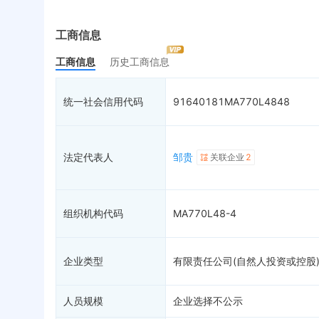
实际控制人
失信被执行人
重
最终受益人
限制高消费
动
工商信息
变更记录
7
终本案件
担
工商信息
历史工商信息
企业年报
8
司法拍卖
股
工商自主公示
询价评估
简
统一社会信用代码
91640181MA770L4848
分支机构
司法协助
注
疑似关系
99+
破产重整
清
财务数据
未
法定代表人
邹贵
关联企业
2
关系图谱
组织机构代码
MA770L48-4
企业类型
有限责任公司(自然人投资或控股
人员规模
企业选择不公示