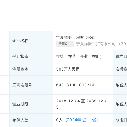
大税收违法
科创分
抽查检查
产抵押
双随机抽查
保信息
资质证书
权出质
知识产权出质
易注销
信用评价
宁夏祥振工程有限公司
企业名称
销备案
进出口信用
宁夏祥振工贸有限公司
（201
曾用名
1
算信息
债券信息
登记状态
存续（在营、开业、在册）
成立
准入境
地块公示
购地信息
注册资本
500万人民币
实缴
供应商
客户
工商注册号
640181001003214
纳税
2018-12-04 至 2038-12-0
)
营业期限
纳税
3
参保人数
0人
(2024年报)
核准