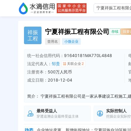
宁夏祥振工程有限公司
祥
振
存续
我要
工
程
曾用名
小微企业
统一社会信用代码：
91640181MA770L4848
法定代表人：
邹贵
关联企业
2
注册资本：
500万人民币
成立日期：
2018-12-04
简介：
企业地址变更，新增年报地址：宁夏灵武市
全部动
企业地址变更，新增年报地址：宁夏银川市灵武市青
最终受益人
实际控制人
穿透追溯企业最终受益主体
挖掘企业实际控
企业名称变更，变更前：宁夏祥振工贸有限公司 变
企业地址变更，新增年报地址：宁夏回族自治区银川