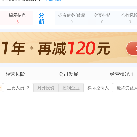
全部动态
子村六队
全部动态
提示信息
或有债务/债权
空壳扫描
合作风
新增行政许可，许可名称：《准予税务行政许可决定书》 许可机关：国家税务总局灵武市税务局 许可内容：增值税专用发票（增值税税控系统）最高开票限额审批 有效期...
全部动态
3
0
0
0
态
经营风险
公司发展
经营状况
1
有债务债权
主要人员
2
对外投资
融资历史
控制企业
实际控制人
招投标
最终受益
营异常
核心人员
招聘信息
政处罚
企业业务
广告推广
保处罚
竞品信息
电商店铺
重违法
科技成果
行政许可
税公告
专利奖
税务评级
务非正常户
新闻舆情
纳税人资质
1