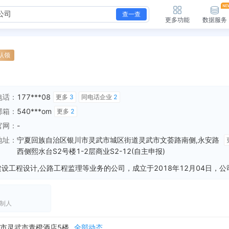
查一查
更多功能
数据服务
认领
电话：
177***08
更多
3
同电话企业
2
邮箱：
540***om
更多
2
官网：
-
地址：
宁夏回族自治区银川市灵武市城区街道灵武市文荟路南侧,永安路
西侧熙水台S2号楼1-2层商业S2-12(自主申报)
态
橙酒店5楼
全部动态
企业地址变更，变更前：宁夏灵武市崇兴镇台子村六队 变更后：宁夏回族自治区银川市灵武市城区街道灵武市文荟路南侧，永安路西侧熙水台S2号楼1-2层商业S2-1...
全部动态
制人
更后：宁夏祥振工程有限公司
全部动态
经营范围变更，变更前：门窗、金属结构的加工、安装及销售；建筑机械设备的租赁、安装及维修；水电暖安装工程；房屋建筑工程设计及施工；外墙保温工程；防水工程；园...
全部动态
市灵武市青橙酒店5楼
全部动态