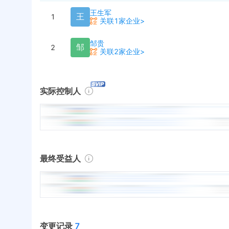
王生军
王
1
关联1家企业>
邹贵
邹
2
关联2家企业>
实际控制人
最终受益人
变更记录
7