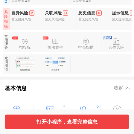
关联企业
3
家
关联企业
3
家
2
风
自身风险
关联风险
历史信息
提示信息
2
0
0
0
险
暂无自身风险
暂无关联风险
暂无历史风险
暂无提示信息
扫
描
常
用
服
招投标
司法案件
空壳扫描
合作风险
务
水
滴
图
谱
基本信息
收起
2
2
工商信息
股东信息
主要人员
对外投资
打开小程序，查看完整信息
4