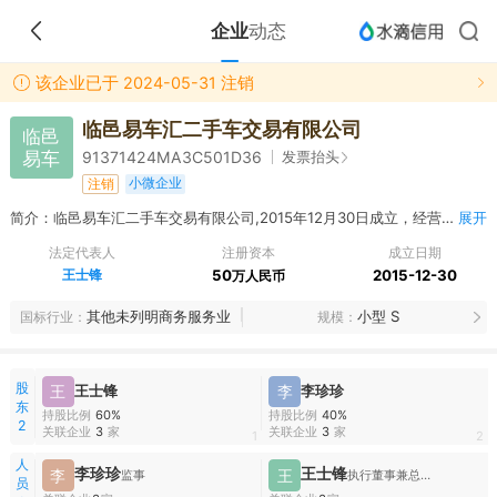
企业
动态
该企业已于 2024-05-31 注销
临邑易车汇二手车交易有限公司
临邑
易车
发票抬头
91371424MA3C501D36
小微企业
注销
简介：临邑易车汇二手车交易有限公司,2015年12月30日成立，经营范围包括旧机动车车交易、服务；停车服务、信息咨询服务。（依法须经批准的项目，经相关部门批准后方可开展经营活动）
展开
法定代表人
注册资本
成立日期
王士锋
50
2015-12-30
万人民币
其他未列明商务服务业
小型 S
国标行业
规模
股
王
王士锋
李
李珍珍
东
持股比例
60%
持股比例
40%
2
关联企业
3
家
关联企业
3
家
1
2
人
李珍珍
王士锋
李
王
监事
执行董事兼总经理
员