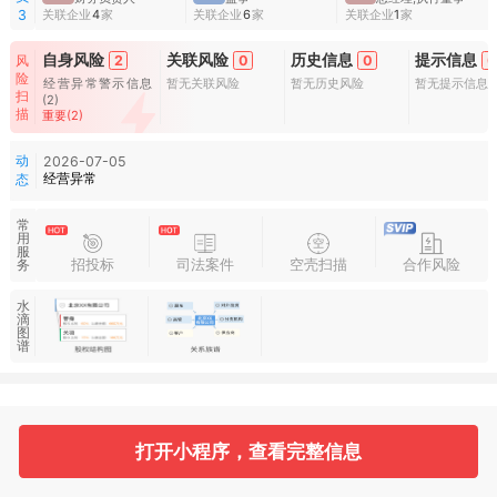
关联企业
4
家
关联企业
6
家
关联企业
1
家
3
自身风险
关联风险
历史信息
提示信息
风
2
0
0
0
险
经营异常警示信息
暂无关联风险
暂无历史风险
暂无提示信息
扫
(2)
描
重要(2)
动
2026-07-05
经营异常
态
常
用
服
招投标
司法案件
空壳扫描
合作风险
务
水
滴
图
谱
基本信息
收起
打开小程序，查看完整信息
1
3