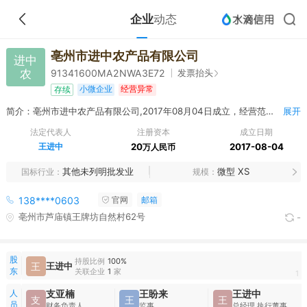
企业
动态
亳州市进中农产品有限公司
进中
农
发票抬头
91341600MA2NWA3E72
小微企业
经营异常
存续
简介：亳州市进中农产品有限公司,2017年08月04日成立，经营范围包括食品销售，农副产品购销；农产品初加工。（依法须经批准的项目，经相关部门批准后方可开展经营活动）
展开
法定代表人
注册资本
成立日期
王进中
20
2017-08-04
万人民币
其他未列明批发业
微型 XS
国标行业
规模
138****0603
官网
邮箱
亳州市芦庙镇王牌坊自然村62号
-
股
持股比例
100%
王
王进中
东
关联企业
1
家
1
人
支亚楠
王盼来
王进中
支
王
王
员
财务负责人
监事
总经理,执行董事