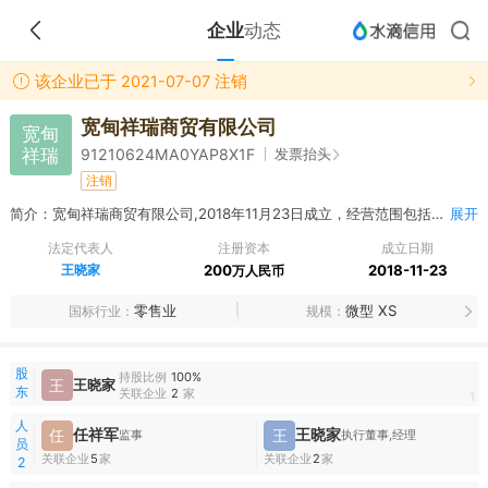
企业
动态
该企业已于 2021-07-07 注销
宽甸祥瑞商贸有限公司
宽甸
祥瑞
发票抬头
91210624MA0YAP8X1F
注销
简介：宽甸祥瑞商贸有限公司,2018年11月23日成立，经营范围包括许可项目：货物进出口（依法须经批准的项目，经相关部门批准后方可开展经营活动，具体经营项目以审批结果为准） 一般项目：食用菌种植，农产品的生产、销售、加工、运输、贮藏及其他相关服务（除依法须经批准的项目外，凭营业执照依法自主开展经营活动）
展开
法定代表人
注册资本
成立日期
王晓家
200
2018-11-23
万人民币
零售业
微型 XS
国标行业
规模
股
持股比例
100%
王
王晓家
东
关联企业
2
家
1
人
任祥军
王晓家
任
王
监事
执行董事,经理
员
关联企业
5
家
关联企业
2
家
2