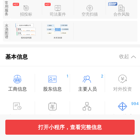
常
用
服
招投标
司法案件
空壳扫描
合作风险
务
水
滴
图
谱
基本信息
收起
1
2
工商信息
股东信息
主要人员
对外投资
994
变更记录
企业年报
分支机构
疑似关系
打开小程序，查看完整信息