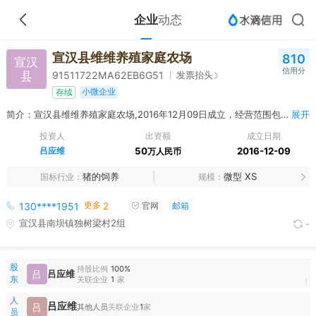
企业
动态
宣汉县维维养殖家庭农场
810
宣汉
信用分
县
发票抬头
91511722MA62EB6G51
小微企业
存续
简介：宣汉县维维养殖家庭农场,2016年12月09日成立，经营范围包括生猪养殖、销售。（依法须经批准的项目，经相关部门批准后方可开展经营活动）
展开
投资人
出资额
成立日期
吕应维
50
2016-12-09
万人民币
猪的饲养
微型 XS
国标行业
规模
更多
130****1951
2
官网
邮箱
宣汉县南坝镇独树梁村2组
-
股
持股比例
100%
吕
吕应维
东
关联企业
1
家
1
人
吕应维
吕
其他人员
关联企业
1
家
员