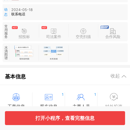
动
2024-05-18
联系电话
态
常
用
服
招投标
司法案件
空壳扫描
合作风险
务
水
滴
图
谱
基本信息
收起
1
1
工商信息
股东信息
主要人员
对外投资
打开小程序，查看完整信息
10
583