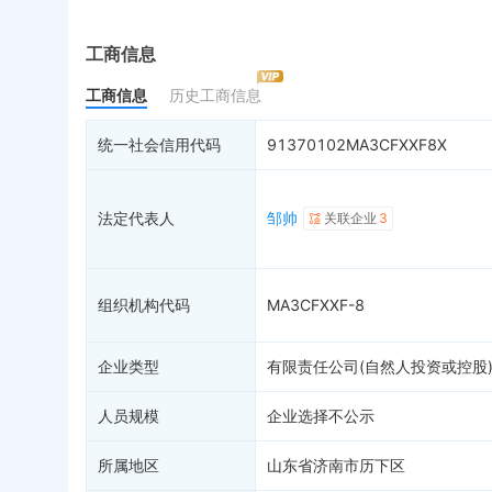
实际控制人
失信被执行人
重
最终受益人
限制高消费
动
工商信息
变更记录
17
终本案件
担
工商信息
历史工商信息
企业年报
10
司法拍卖
股
工商自主公示
3
询价评估
简
统一社会信用代码
91370102MA3CFXXF8X
分支机构
司法协助
注
疑似关系
99+
破产重整
清
法定代表人
邹帅
关联企业
3
财务数据
未
关系图谱
组织机构代码
MA3CFXXF-8
企业类型
有限责任公司(自然人投资或控股
人员规模
企业选择不公示
所属地区
山东省济南市历下区