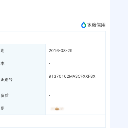
微信公众号
成为vip查看
日期
2016-08-29
资本
-
91370102MA3CFXXF8X
人识别号
人资质
-
日期