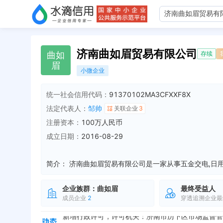
济南曲如眉贸易有限公司
曲
如
存续
眉
小微企业
统一社会信用代码：
91370102MA3CFXXF8X
法定代表人：
邹帅
关联企业
3
注册资本：
100万人民币
成立日期：
2016-08-29
简介：
企业族群：
曲如眉
最终受益人
成员企业
2
穿透追溯企业最