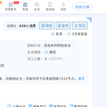
登录/注册
供需集市
客表
会员
移动端
消息
报告
监控
笔记
信用分：
829
分
优秀
联系
3天前更新
国标行业：
其他未列明批发业
企业规模
：
微型
员工人数
：
0
（
2025年
）
0层
济南曲如眉贸易有限公司是一家从事五金交电,日用品,洗涤用品等业务的公司，成立于2016年08月29日，公司坐落在山东省，详细地址为：济南市历下区奥体西路1222号力高国际花园7号楼1单元20层2005;经国家企业信用信息公示系统查询得知，济南曲如眉贸易有限公司的信用代码/税号为91370102MA3CFXXF8X，法人是邹帅，注册资本为100.000000万，企业的经营范围为:批发、零售：五金交电、日用品、洗涤用品、家居用品、橡胶制品、塑料制品、服装鞋帽、皮革制品、工艺美术品、建材、计算机及辅助设备、计算机软硬件、非专控通讯器材、办公用品、灯具、不锈钢制品、化工产品（不含危险品）、保温材料、厨房用具、玻璃制品、钢材、电子产品、电线电缆、音响设备、卫生洁具、消防器材、机械设备及配件、体育用品、环保设备、金属材料。（依法须经批准的项目，经相关部门批准后方可开展经营活动）
展开
认领企业
债务登记
发票抬头
数据纠错