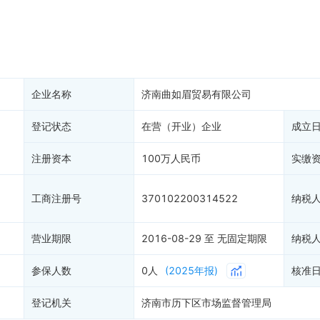
大税收违法
科创分
抽查检查
产抵押
双随机抽查
保信息
资质证书
权出质
知识产权出质
易注销
信用评价
企业名称
济南曲如眉贸易有限公司
销备案
进出口信用
算信息
登记状态
在营（开业）企业
债券信息
成立
准入境
地块公示
注册资本
100万人民币
实缴
购地信息
供应商
工商注册号
370102200314522
纳税
客户
)
营业期限
2016-08-29 至 无固定期限
纳税
参保人数
0人
(2025年报)
核准
登记机关
济南市历下区市场监督管理局