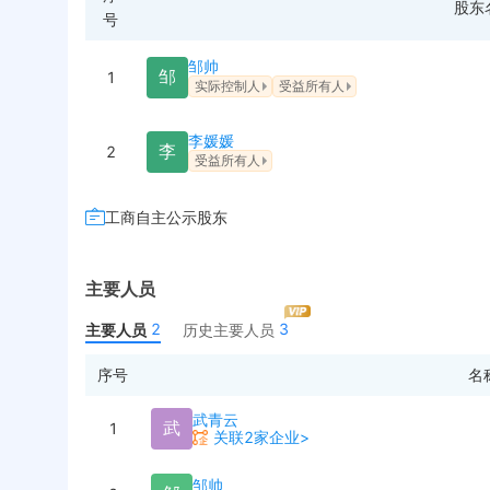
股东
号
邹帅
邹
1
实际控制人
受益所有人
李媛媛
李
2
受益所有人
工商自主公示股东
主要人员
2
3
主要人员
历史主要人员
序号
名
武青云
武
1
关联2家企业>
邹帅