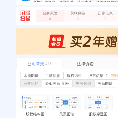
企业地址变更，新增年报地址：济南市历下区奥体西路1
自身风险
关联风险
历史信息
0
0
0
公司背景
法律诉讼
436
水滴图谱
水滴图谱
工商信息
司法案件
股权结构
股东信息
2
或
历史
工商信息
立案信息
经
分支机构
疑似关系
99+
财务数据
关系图谱
股权结构
开庭公告
行
股东信息
2
法院公告
环
历史
主要人员
2
裁判文书
严
对外投资
送达公告
欠
股权结构图
关系图谱
股权穿透图
控制企业
被执行人
税