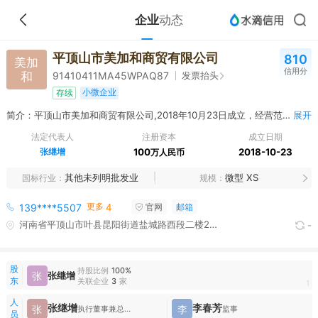
企业
动态
平顶山市美加和商贸有限公司
810
美加
信用分
和
发票抬头
91410411MA45WPAQ87
小微企业
存续
简介：平顶山市美加和商贸有限公司,2018年10月23日成立，经营范围包括一般项目：食品用塑料包装容器工具制品销售；农副产品销售；日用百货销售；家用电器销售；游艺及娱乐用品销售；第二类医疗器械销售；医护人员防护用品零售；医用口罩零售；日用口罩（非医用）销售；消毒剂销售（不含危险化学品）；卫生用品和一次性使用医疗用品销售；劳动保护用品销售；家具零配件销售；五金产品零售；食用农产品零售；针纺织品销售；服装服饰零售；鞋帽零售；化妆品零售；礼品花卉销售；母婴用品销售；钟表销售；箱包销售；文具用品零售；体育用品及器材零售；珠宝首饰零售；照相器材及望远镜零售；玩具销售；玩具、动漫及游艺用品销售；通信设备销售；水产品零售；互联网设备销售；互联网销售（除销售需要许可的商品）；办公用品销售；金银制品销售；工艺美术品及礼仪用品制造（象牙及其制品除外）；新鲜水果零售；鲜肉零售；鲜蛋零售；食品销售（仅销售预包装食品）（除依法须经批准的项目外，凭营业执照依法自主开展经营活动）许可项目：出版物零售；餐饮服务；理发服务；生活美容服务；酒类经营；烟草制品零售；电子烟零售（依法须经批准的项目，经相关部门批准后方可开展经营活动，具体经营项目以相关部门批准文件或许可证件为准）
展开
法定代表人
注册资本
成立日期
张继增
100
2018-10-23
万人民币
其他未列明批发业
微型 XS
国标行业
规模
更多
139****5507
4
官网
邮箱
河南省平顶山市叶县昆阳街道盐城路西段二楼201室
-
股
持股比例
100%
张
张继增
东
关联企业
3
家
1
人
张继增
李春芳
张
李
执行董事兼总经理,财务负责人
监事
员