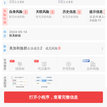
关联企业
3
家
关联企业
2
家
2
风
自身风险
关联风险
历史信息
提示信息
0
0
0
5
险
暂无自身风险
暂无关联风险
暂无历史风险
法定代表人
扫
示信息
(1)
描
动
2024-05-14
联系邮箱
态
族
2
0
美加和族群
企业成员
成员风险
群
常
用
服
招投标
司法案件
空壳扫描
合作风险
务
水
滴
图
谱
打开小程序，查看完整信息
基本信息
收起