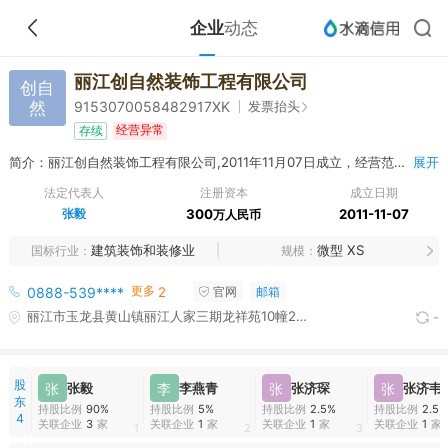
企业
动态
丽江创自然装饰工程有限公司
创自
然
发票抬头
9153070058482917XK
经营异常
存续
简介：丽江创自然装饰工程有限公司,2011年11月07日成立，经营范围包括承接装修装饰工程；装修材料、装饰材料的销售。
展开
法定代表人
注册资本
成立日期
张毅
300
2011-11-07
万人民币
建筑装饰和装修业
微型 XS
国标行业
规模
更多
0888-539****
2
官网
邮箱
丽江市玉龙县黄山镇丽江人家三期龙祥苑10幢2单元501号
-
股
张
张毅
李
李燕青
张
张济琛
张
张济韦
东
持股比例
90%
持股比例
5%
持股比例
2.5%
持股比例
2.5%
4
关联企业
3
家
关联企业
1
家
关联企业
1
家
关联企业
1
家
1
2
3