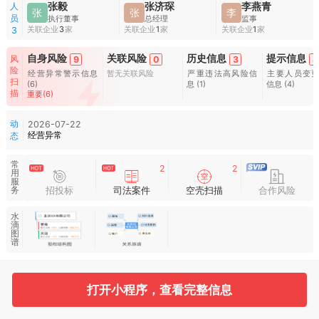
人
张毅
张济琛
李燕青
张
张
李
员
执行董事
总经理
监事
关联企业
3
家
关联企业
1
家
关联企业
1
家
3
自身风险
关联风险
历史信息
提示信息
风
9
0
3
8
险
经营异常警示信息
暂无关联风险
严重违法高风险信
主要人员变
扫
(6)
息
(1)
信息
(4)
描
重要(6)
动
2026-07-22
经营异常
态
常
2
2
用
服
招投标
司法案件
空壳扫描
合作风险
务
水
滴
图
谱
基本信息
收起
打开小程序，查看完整信息