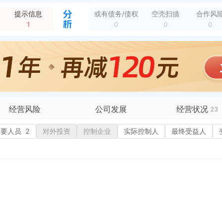
新增行政许可，许可名称：增值税防伪税控系统最高开票限额审批 许可机关：国家税务总局惠州市惠城区税务局 许可内容：增值税防伪税控系统最高开票限额审批 有效期...
全部动态
提示信息
或有债务/债权
空壳扫描
合作风
新增行政许可，许可名称：核准变更登记通知书 许可机关：惠州市惠城区市场监督管理局 许可内容：自动化消防系统操作咨询；应急救援服务项目咨询；物业管理；机动车...
全部动态
1
0
0
0
新增法院公告-裁判文书，案号：（2025）粤1303民初2600号 案由：合同纠纷 原告：惠州市正达安防服务有限公司 被告：惠州市丰汇房地产开发有限公司...
全部动态
新增开庭公告，案由：合同纠纷 原告：惠州市正达安防服务有限公司 被告：惠州市丰汇房地产开发有限公司 法院：惠州市惠阳区人民法院 开庭时间：2025-02-26
全部动态
新增法院公告-起诉状副本及开庭传票，案号：(2024)粤1303民诉前调4401号 案由：合同纠纷 原告：惠州市正达安防服务有限公司 被告：惠州市丰汇房地...
全部动态
企业地址变更，变更前：惠州市惠城区小金口金泉路88号（住所申报） 变更后：惠州市惠城区小金口街道金鸡村英头小组49号
全部动态
经营范围变更，变更前：自动化消防系统操作咨询；消防安全管理咨询；消防应用技术开发服务；应急救援服务项目咨询；消防工程；消防设施服务；销售、维修：消防产品、...
全部动态
新增中标候选，龙江镇矿山遗址生态旅游融合项目施工图设计、施工总承包及运营服务评标公示 中标金额：273258642.98元 招采单位：龙门县龙江镇人民政府...
全部动态
经营风险
公司发展
经营状况
23
有债务债权
主要人员
2
对外投资
融资历史
控制企业
实际控制人
招投标
最终受益人
15
营异常
核心人员
招聘信息
政处罚
企业业务
广告推广
保处罚
竞品信息
电商店铺
重违法
科技成果
行政许可
8
税公告
专利奖
税务评级
历史
务非正常户
新闻舆情
纳税人资质
大税收违法
科创分
抽查检查