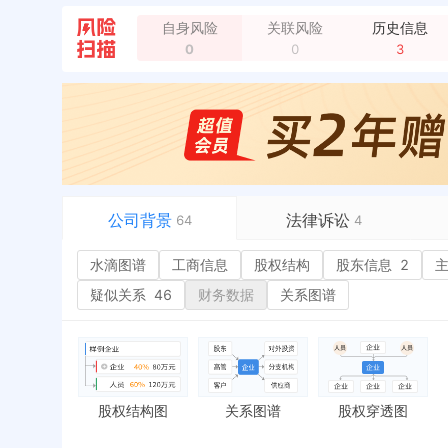
自身风险
关联风险
历史信息
0
0
3
公司背景
法律诉讼
64
4
水滴图谱
水滴图谱
工商信息
司法案件
股权结构
1
股东信息
2
或
工商信息
立案信息
经
疑似关系
46
财务数据
关系图谱
股权结构
开庭公告
1
行
股东信息
2
法院公告
2
环
主要人员
2
裁判文书
严
对外投资
送达公告
欠
股权结构图
关系图谱
股权穿透图
控制企业
被执行人
税
实际控制人
失信被执行人
重