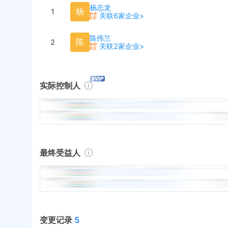
杨志龙
杨
1
关联6家企业>
陈伟兰
陈
2
关联2家企业>
实际控制人
最终受益人
变更记录
5