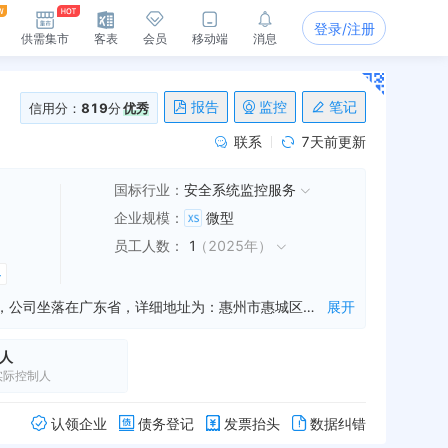
登录/注册
供需集市
客表
会员
移动端
消息
报告
监控
笔记
信用分：
819
分
优秀
联系
7天前更新
国标行业：
安全系统监控服务
企业规模
：
微型
员工人数
：
1
（
2025年
）
4
惠州市正达安防服务有限公司是一家从事物业管理,机动车停放服务,消防技术服务等业务的公司，成立于2017年11月14日，公司坐落在广东省，详细地址为：惠州市惠城区小金口街道金鸡村英头小组49号;经国家企业信用信息公示系统查询得知，惠州市正达安防服务有限公司的信用代码/税号为91441302MA510RXM0B，法人是杨志龙，注册资本为100.000000万，企业的经营范围为:自动化消防系统操作咨询；应急救援服务项目咨询；物业管理；机动车停放服务。一般项目：消防技术服务；业务培训（不含教育培训、职业技能培训等需取得许可的培训）；安全咨询服务；安全系统监控服务。（除依法须经批准的项目外，凭营业执照依法自主开展经营活动）许可项目：高危险性体育运动（游泳）（另设分支机构经营）。（依法须经批准的项目，经相关部门批准后方可开展经营活动，具体经营项目以相关部门批准文件或许可证件为准）
展开
人
实际控制人
认领企业
债务登记
发票抬头
数据纠错