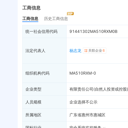
最终受益人
限制高消费
动
工商信息
变更记录
5
终本案件
担
工商信息
历史工商信息
企业年报
9
司法拍卖
股
工商自主公示
询价评估
简
统一社会信用代码
91441302MA510RXM0B
分支机构
司法协助
注
疑似关系
46
破产重整
清
法定代表人
杨志龙
关联企业
6
财务数据
未
关系图谱
组织机构代码
MA510RXM-0
企业类型
有限责任公司(自然人投资或控股
人员规模
企业选择不公示
所属地区
广东省惠州市惠城区
国标行业
安全系统监控服务