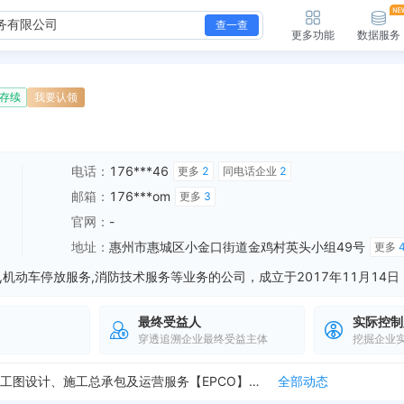
查一查
更多功能
数据服务
存续
我要认领
电话：
176***46
更多
2
同电话企业
2
邮箱：
176***om
更多
3
官网：
-
地址：
惠州市惠城区小金口街道金鸡村英头小组49号
更多
最终受益人
实际控制
穿透追溯企业最终受益主体
挖掘企业
新增中标候选，龙江镇矿山遗址生态旅游融合项目施工图设计、施工总承包及运营服务评标公示 中标金额：273258642.98元 招采单位：龙门县龙江镇人民政府...
全部动态
新增中标候选，龙江镇矿山遗址生态旅游融合项目施工图设计、施工总承包及运营服务【EPCO】评标公示 中标金额：273258642.98元 招采单位：龙门县龙...
全部动态
新增行政许可，许可名称：营业执照 许可机关：惠州市惠城区市场监督管理局 许可内容：自动化消防系统操作咨询；应急救援服务项目咨询；物业管理；机动车停放服务。...
全部动态