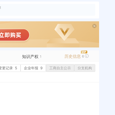
险
历史信息
知识产权
6
1
变更记录
商标信息
5
企业年报
9
工商自主公示
分支机构
专利信息
软件著作权
作品著作权
网络服务备案
历史
历史
标准信息
APP
微信公众号
1