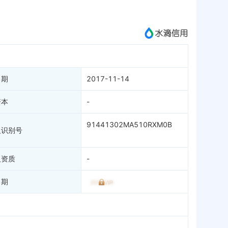
成为vip查看
日期
2017-11-14
资本
-
91441302MA510RXM0B
人识别号
人资质
-
日期