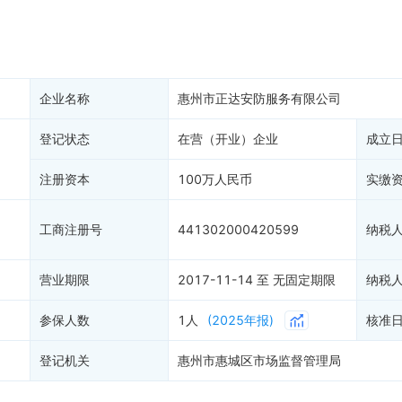
产抵押
双随机抽查
保信息
资质证书
权出质
知识产权出质
易注销
信用评价
企业名称
惠州市正达安防服务有限公司
销备案
进出口信用
算信息
登记状态
在营（开业）企业
债券信息
成立
准入境
地块公示
注册资本
100万人民币
实缴
购地信息
供应商
工商注册号
441302000420599
纳税
客户
)
营业期限
2017-11-14 至 无固定期限
纳税
参保人数
1人
(2025年报)
核准
登记机关
惠州市惠城区市场监督管理局