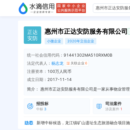
惠州市正达安防服务有限公司
正
达
安
防
小微企业
2020年立信企业
统一社会信用代码：
91441302MA510RXM0B
法定代表人：
杨志龙
关联企业
6
注册资本：
100万人民币
成立日期：
2017-11-14
简介：
招投标
司法案件
中标
3
涉及案件
1