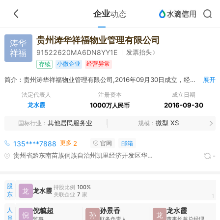
企业
动态
贵州涛华祥福物业管理有限公司
涛华
祥福
发票抬头
91522620MA6DN8YY1E
小微企业
经营异常
存续
简介：贵州涛华祥福物业管理有限公司,2016年09月30日成立，经营范围包括法律、法规、国务院决定规定禁止的不得经营；法律、法规、国务院决定规定应当许可（审批）的，经审批机关批准后凭许可（审批）文件经营;法律、法规、国务院决定规定无需许可（审批）的，市场主体自主选择经营。（物业服务、房屋中介、室内外装饰装潢、小区园林绿化工程）
展开
法定代表人
注册资本
成立日期
龙水霞
1000
2016-09-30
万人民币
其他居民服务业
微型 XS
国标行业
规模
更多
135****7888
2
官网
邮箱
贵州省黔东南苗族侗族自治州凯里经济开发区华伟中央城8栋1单元802号
-
股
持股比例
100%
龙
龙水霞
东
关联企业
7
家
1
人
倪毓超
孙景香
龙水霞
倪
孙
龙
员
监事
财务负责人
董事长兼总经理