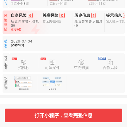
关联企业
5
家
关联企业
1
家
关联企业
7
家
3
自身风险
关联风险
历史信息
提示信息
风
6
0
1
0
险
经营异常警示信息
暂无关联风险
经营异常警示信息
暂无提示信息
扫
(6)
(1)
描
重要(6)
动
2026-07-04
经营异常
态
常
用
服
招投标
司法案件
空壳扫描
合作风险
务
水
滴
图
谱
基本信息
收起
打开小程序，查看完整信息
1
3