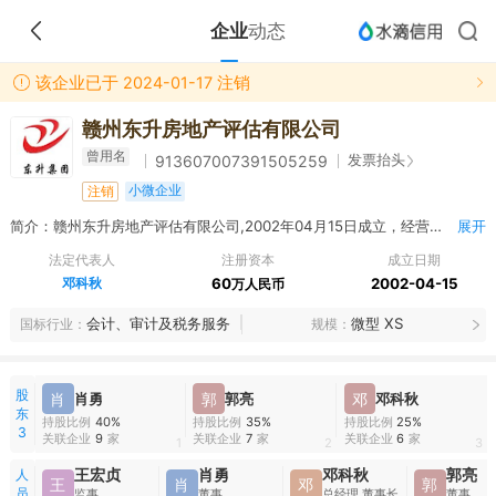
企业
动态
该企业已于 2024-01-17 注销
赣州东升房地产评估有限公司
曾用名
发票抬头
913607007391505259
小微企业
注销
简介：赣州东升房地产评估有限公司,2002年04月15日成立，经营范围包括一般项目：房地产评估，土地调查评估服务，资产评估（除许可业务外，可自主依法经营法律法规非禁止或限制的项目）
展开
法定代表人
注册资本
成立日期
邓科秋
60
2002-04-15
万人民币
会计、审计及税务服务
微型 XS
国标行业
规模
股
肖
肖勇
郭
郭亮
邓
邓科秋
东
持股比例
40%
持股比例
35%
持股比例
25%
3
关联企业
9
家
关联企业
7
家
关联企业
6
家
1
2
3
人
王宏贞
肖勇
邓科秋
郭亮
王
肖
邓
郭
员
监事
董事
总经理,董事长
董事