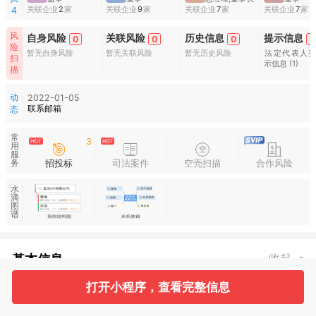
关联企业
2
家
关联企业
9
家
关联企业
7
家
关联企业
7
家
4
风
自身风险
关联风险
历史信息
提示信息
0
0
0
9
险
暂无自身风险
暂无关联风险
暂无历史风险
法定代表人
扫
示信息
(1)
描
动
2022-01-05
联系邮箱
态
常
3
用
服
招投标
司法案件
空壳扫描
合作风险
务
水
滴
图
谱
基本信息
收起
打开小程序，查看完整信息
3
4