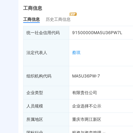
最终受益人
限制高消费
动
工商信息
变更记录
33
终本案件
担
工商信息
历史工商信息
企业年报
11
司法拍卖
股
工商自主公示
询价评估
简
统一社会信用代码
91500000MA5U36PW7L
分支机构
司法协助
注
疑似关系
99+
破产重整
清
法定代表人
蔡琪
财务数据
未
关系图谱
组织机构代码
MA5U36PW-7
企业类型
有限责任公司
人员规模
企业选择不公示
所属地区
重庆市两江新区
国标行业
投资与资产管理