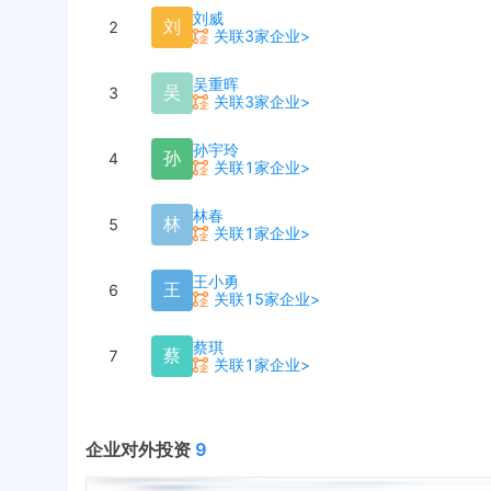
刘威
刘
2
关联3家企业>
吴重晖
吴
3
关联3家企业>
孙宇玲
孙
4
关联1家企业>
林春
林
5
关联1家企业>
王小勇
王
6
关联15家企业>
蔡琪
蔡
7
关联1家企业>
企业对外投资
9