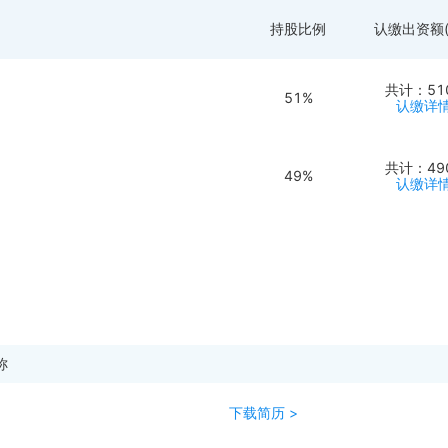
持股比例
认缴出资额(
共计：51
51%
认缴详情
共计：49
49%
认缴详情
称
下载简历 >