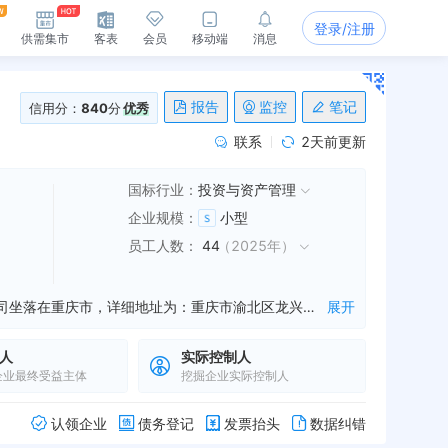
登录/注册
供需集市
客表
会员
移动端
消息
报告
监控
笔记
信用分：
840
分
优秀
联系
2天前更新
国标行业：
投资与资产管理
企业规模
：
小型
员工人数
：
44
（
2025年
）
重庆交通产业投资有限公司是一家从事建筑材料销售,货物进出口,技术进出口等业务的公司，成立于2015年10月20日，公司坐落在重庆市，详细地址为：重庆市渝北区龙兴镇迎龙大道19号;经国家企业信用信息公示系统查询得知，重庆交通产业投资有限公司的信用代码/税号为91500000MA5U36PW7L，法人是蔡琪，注册资本为100000.000000万，企业的经营范围为:许可项目：以自有资金从事投资活动。（依法须经批准的项目，经相关部门批准后方可开展经营活动，具体经营项目以相关部门批准文件或许可证件为准）（不得从事吸收公众存款或变相吸收公众存款、发放贷款以及证券、期货等金融业务，不得从事支付结算、个人理财服务）一般项目：城市轨道交通设备制造；建筑材料销售；货物进出口；技术进出口；轨道交通专用设备、关键系统及部件销售；轨道交通运营管理系统开发；轨道交通通信信号系统开发；轨道交通工程机械及部件销售；太阳能发电技术服务；城市轨道交通项目设计、监理、施工、技术咨询服务，城市轨道交通项目运营管理培训，从事建筑相关业务。（除依法须经批准的项目外，凭营业执照依法自主开展经营活动）
展开
人
实际控制人
企业最终受益主体
挖掘企业实际控制人
认领企业
债务登记
发票抬头
数据纠错