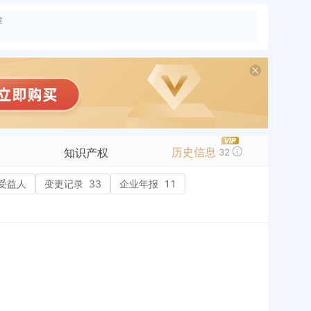
险
历史信息
知识产权
32
受益人
商标信息
变更记录
33
企业年报
11
专利信息
软件著作权
作品著作权
网络服务备案
历史
历史
标准信息
APP
微信公众号