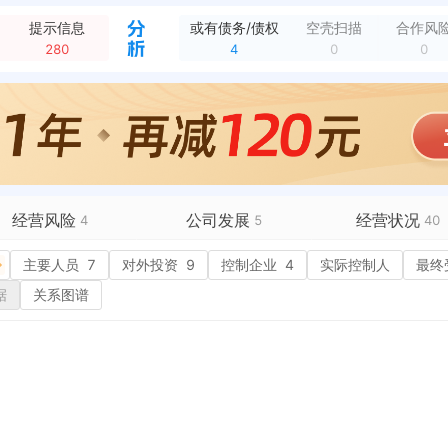
新增对外投资，被投资企业：通号（重庆）智能交通科技有限公司 投资比例：10% 认缴出资额：1000.0万元
全部动态
提示信息
或有债务/债权
空壳扫描
合作风
公司 变更后：重庆交通产业投资有限公司
全部动态
280
4
0
0
经营范围变更，变更前：一般项目：城市轨道交通设备制造；建筑材料销售；货物进出口；技术进出口；轨道交通专用设备、关键系统及部件销售；轨道交通运营管理系统开发...
全部动态
经营范围变更，变更前：一般项目：利用自有资金对城市轨道交通项目进行投资及相关项目运营管理（不得从事吸收公众存款或变相吸收公众存款、发放贷款以及证券、期货等...
全部动态
全部动态
交通开投大厦8楼
全部动态
新增对外投资，被投资企业：重庆中车时代电气技术有限公司 投资比例：40% 认缴出资额：6000.0万元
全部动态
经营风险
公司发展
经营状况
4
5
40
有债务债权
主要人员
4
7
对外投资
融资历史
9
控制企业
4
实际控制人
招投标
20
最终
营异常
核心人员
招聘信息
历史
据
关系图谱
政处罚
企业业务
2
广告推广
保处罚
竞品信息
电商店铺
重违法
科技成果
行政许可
2
税公告
专利奖
税务评级
1
务非正常户
新闻舆情
3
纳税人资质
1
大税收违法
科创分
抽查检查