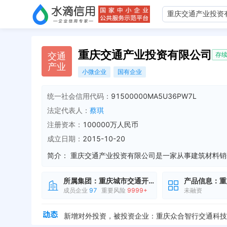
重庆交通产业投资有限公司
交
通
存
产
业
小微企业
国有企业
统一社会信用代码：
91500000MA5U36PW7L
法定代表人：
蔡琪
注册资本：
100000万人民币
成立日期：
2015-10-20
简介：
所属集团：
重庆城市交通开发投资
产品信息：
重
成员企业
97
重要风险
9999+
未融资
新增对外投资，被投资企业：重庆市商信宝商业保理有限