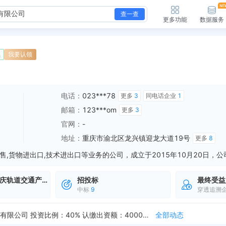
查一查
更多功能
数据服务
续
我要认领
电话：
023***78
更多
3
同电话企业
1
邮箱：
123***om
更多
3
官网：
-
地址：
重庆市渝北区龙兴镇迎龙大道19号
更多
8
庆轨道交通产业投资
招投标
最终受益
中标
9
穿透追溯
新增对外投资，被投资企业：重庆中车时代电气技术有限公司 投资比例：40% 认缴出资额：6000.0万元
全部动态
新增对外投资，被投资企业：重庆中车长客轨道车辆有限公司 投资比例：49% 认缴出资额：9800.0万元
全部动态
新增对外投资，被投资企业：重庆众合智行交通科技有限公司 投资比例：40% 认缴出资额：4000.0万元
全部动态
公司 投资比例：30% 认缴出资额：6000
全部动态