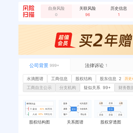
自身风险
关联风险
历史信息
企业名称变更，变更前：重庆轨道交通产业投资有限
0
96
1
新闻，6578万!重庆机电控股集团拟中标 轨道纵横
企业地址变更，新增年报地址：重庆市渝北区梧桐路
公司背景
法律诉讼
999+
1
水滴图谱
水滴图谱
工商信息
司法案件
股权结构
股东信息
2
或
历史
工商信息
立案信息
经
工商自主公示
分支机构
疑似关系
99+
财务数
股权结构
开庭公告
1
行
股东信息
2
法院公告
环
历史
主要人员
7
裁判文书
严
对外投资
9
送达公告
欠
股权结构图
关系图谱
股权穿透图
控制企业
4
被执行人
税
实际控制人
失信被执行人
重