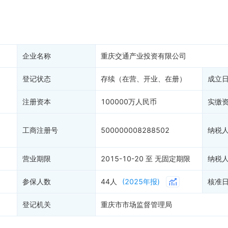
产抵押
双随机抽查
保信息
资质证书
7
权出质
知识产权出质
易注销
信用评价
1
企业名称
重庆交通产业投资有限公司
销备案
进出口信用
1
算信息
登记状态
存续（在营、开业、在册）
债券信息
成立
准入境
地块公示
注册资本
100000万人民币
实缴
购地信息
供应商
工商注册号
500000008288502
纳税
客户
7
营业期限
2015-10-20 至 无固定期限
纳税
参保人数
44人
(2025年报)
核准
登记机关
重庆市市场监督管理局