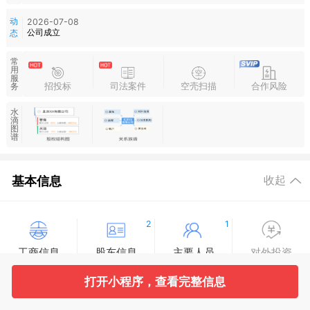
动
2026-07-08
公司成立
态
常
用
服
招投标
司法案件
空壳扫描
合作风险
务
水
滴
图
谱
基本信息
收起
2
1
工商信息
股东信息
主要人员
对外投资
打开小程序，查看完整信息