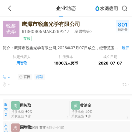
企业
动态
鹰潭市锐鑫光学有限公司
801
锐鑫
信用分
光学
发票抬头
91360605MAKJ29P217
存续
简介：鹰潭市锐鑫光学有限公司,2026年07月07日成立，经营范围包括一般项目：光学仪器制造，光学仪器销售，汽车零部件及配件制造，汽车零部件研发，通用零部件制造，机械零件、零部件加工，机械零件、零部件销售，智能车载设备制造，智能车载设备销售，可穿戴智能设备制造，电子专用材料制造，照相机及器材制造，照相机及器材销售（除依法须经批准的项目外，凭营业执照依法自主开展经营活动）
展开
法定代表人
注册资本
成立日期
周智取
1000
2026-07-07
万人民币
-
官网
邮箱
-
-
股
周
周智取
黄
黄清金
东
持股比例
60%
持股比例
40%
2
关联企业
1
家
关联企业
1
家
1
2
人
周智取
周
经理,董事
关联企业
1
家
员