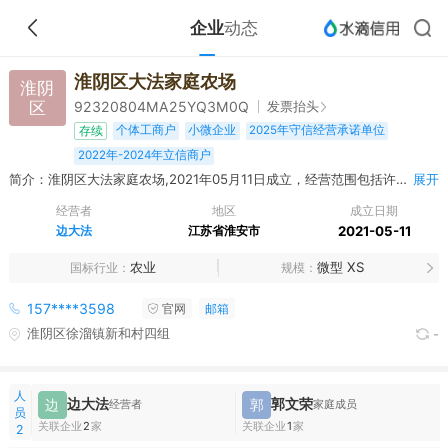
企业
动态
淮阴区大法家庭农场
淮阴
区
发票抬头
92320804MA25YQ3M0Q
个体工商户
小微企业
2025年守信经营承诺单位
存续
2022年-2024年立信商户
简介：淮阴区大法家庭农场,2021年05月11日成立，经营范围包括许可项目：水产养殖；动物饲养（依法须经批准的项目，经相关部门批准后方可开展经营活动，具体经营项目以审批结果为准） 一般项目：谷物种植（除依法须经批准的项目外，凭营业执照依法自主开展经营活动）
展开
经营者
地区
成立日期
边大法
江苏省淮安市
2021-05-11
农业
微型 XS
国标行业
规模
157****3598
官网
邮箱
淮阴区徐溜镇新和村四组
-
人
边大法
郭文荣
边
郭
经营者
家庭成员
员
关联企业
2
家
关联企业
1
家
2