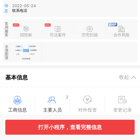
动
2022-05-24
联系电话
态
常
用
服
招投标
司法案件
空壳扫描
合作风险
务
水
滴
图
谱
基本信息
收起
2
工商信息
主要人员
对外投资
变更记录
5
8
打开小程序，查看完整信息
企业年报
分支机构
疑似关系
同业分析