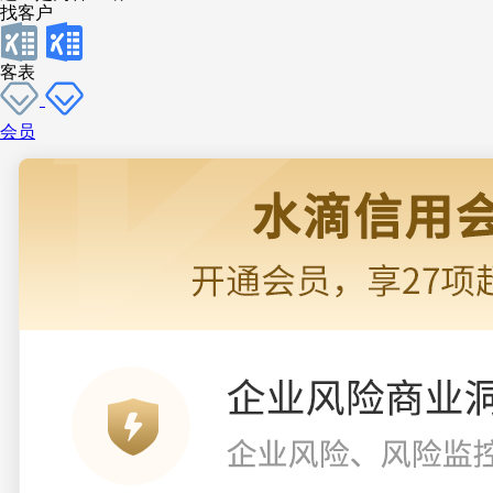
找客户
客表
会员