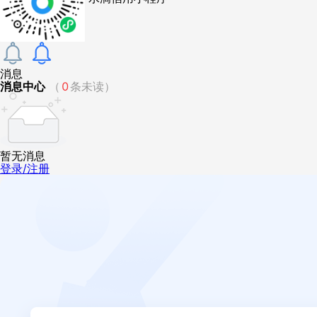
消息
消息中心
（
0
条未读）
暂无消息
登录/注册