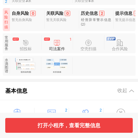
关联企业
3
家
关联企业
5
家
2
风
自身风险
关联风险
历史信息
提示信息
0
0
2
0
险
暂无自身风险
暂无关联风险
经营异常警示信息
暂无提示信息
扫
(2)
描
常
1
用
服
招投标
司法案件
空壳扫描
合作风险
务
水
滴
图
谱
基本信息
收起
2
2
工商信息
股东信息
主要人员
对外投资
打开小程序，查看完整信息
980