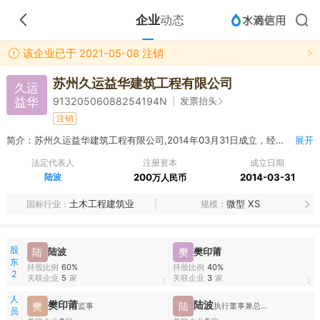
企业
动态
该企业已于 2021-05-08 注销
苏州久运益华建筑工程有限公司
久运
益华
发票抬头
91320506088254194N
注销
简介：苏州久运益华建筑工程有限公司,2014年03月31日成立，经营范围包括建筑工程、园林绿化景观工程、水利工程、土石方工程、桩基工程、市政工程、路桥工程的规划、设计与施工；非爆破性民用建筑物拆除工程、建筑防水与防腐工程施工；管道、水电安装；广告牌安装；建筑材料销售；道路普通货物运输。（依法须经批准的项目，经相关部门批准后方可开展经营活动）
展开
法定代表人
注册资本
成立日期
陆波
200
2014-03-31
万人民币
土木工程建筑业
微型 XS
国标行业
规模
股
陆
陆波
樊
樊印莆
东
持股比例
60%
持股比例
40%
2
关联企业
5
家
关联企业
3
家
1
2
人
樊印莆
陆波
樊
陆
监事
执行董事兼总经理
员