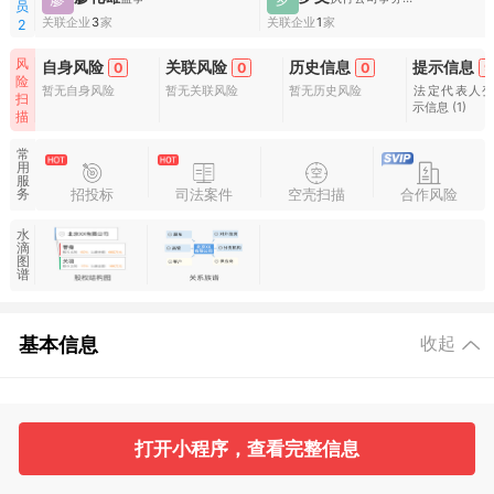
员
关联企业
3
家
关联企业
1
家
2
风
自身风险
关联风险
历史信息
提示信息
0
0
0
9
险
暂无自身风险
暂无关联风险
暂无历史风险
法定代表人
扫
示信息
(1)
描
常
用
服
招投标
司法案件
空壳扫描
合作风险
务
水
滴
图
谱
基本信息
收起
2
2
打开小程序，查看完整信息
工商信息
股东信息
主要人员
对外投资