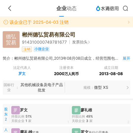
企业
动态
该企业已于 2025-04-03 注销
郴州德弘贸易有限公司
德弘
贸易
发票抬头
914310000749781677
小微企业
注销
简介：郴州德弘贸易有限公司,2013年08月08日成立，经营范围包括其他机械设备及电子产品批发；建材批发；五金产品、电线电缆、钢材、砂石、碎石、河沙、水泥、防水建筑材料、环保设备、金属材料、收藏品（象牙制品除外）的销售；有色金属批发（不含危险化学品）；土石方工程服务。（依法须经批准的项目，经相关部门批准后方可开展经营活动）
展开
法定代表人
注册资本
成立日期
罗文
2000
2013-08-08
万人民币
其他机械设备及电子产品
国标行
微型 XS
规模
业
批发
股
罗
罗文
廖
廖礼雄
东
持股比例
51%
持股比例
49%
2
关联企业
1
家
关联企业
3
家
1
2
人
廖礼雄
罗文
廖
罗
监事
执行公司事务的董事,经理