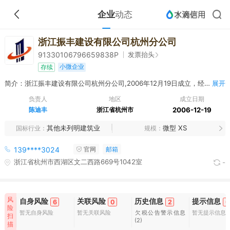
企业
动态
浙江振丰建设有限公司杭州分公司
发票抬头
91330106796659838P
小微企业
存续
简介：浙江振丰建设有限公司杭州分公司,2006年12月19日成立，经营范围包括为总公司承接业务。
展开
负责人
地区
成立日期
陈迪丰
浙江省杭州市
2006-12-19
其他未列明建筑业
微型 XS
国标行业
规模
139****3024
官网
邮箱
浙江省杭州市西湖区文二西路669号1042室
-
风
自身风险
关联风险
历史信息
提示信息
6
0
2
0
险
暂无自身风险
暂无关联风险
欠税公告警示信息
暂无提示信息
扫
(2)
描