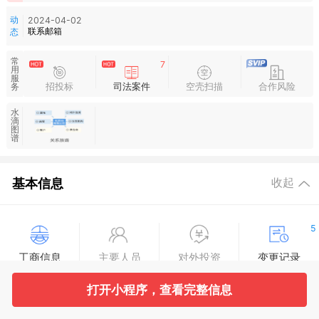
动
2024-04-02
联系邮箱
态
常
7
用
服
招投标
司法案件
空壳扫描
合作风险
务
水
滴
图
谱
基本信息
收起
5
工商信息
主要人员
对外投资
变更记录
打开小程序，查看完整信息
13
8