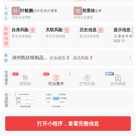
1
2
人
叶毅鹏
郑景林
叶
郑
总经理,执行董事
监事
员
关联企业
7
家
关联企业
2
家
2
风
自身风险
关联风险
历史信息
提示信息
0
0
0
2
险
暂无自身风险
暂无关联风险
暂无历史风险
注册资本变
扫
信息
(1)
描
族
3
3
漳州凯欣纸制品有限公司族群
企业成员
成员风险
群
常
1
用
服
招投标
司法案件
空壳扫描
合作风险
务
水
滴
图
谱
打开小程序，查看完整信息
基本信息
收起