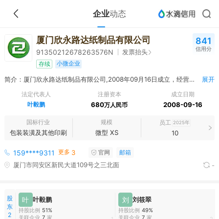
企业
动态
厦门欣永路达纸制品有限公司
841
信用分
发票抬头
91350212678263576N
小微企业
存续
简介：厦门欣永路达纸制品有限公司,2008年09月16日成立，经营范围包括包装装潢及其他印刷；塑料零件制造；其他塑料制品制造；其他未列明金属制品制造；其他未列明制造业（不含须经许可审批的项目）；五金产品批发；其他机械设备及电子产品批发；其他未列明批发业（不含需经许可审批的经营项目）；其他电子产品零售；五金零售；其他未列明零售业（不含需经许可审批的项目）。
展开
法定代表人
注册资本
成立日期
叶毅鹏
680
2008-09-16
万人民币
国标行业
规模
员工
2025年
包装装潢及其他印刷
微型 XS
10
更多
159****9311
3
官网
邮箱
厦门市同安区新民大道109号之三北面
-
股
叶
叶毅鹏
刘
刘筱翠
东
持股比例
51%
持股比例
49%
2
关联企业
7
家
关联企业
7
家