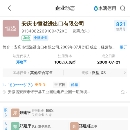
企业
动态
安庆市恒溢进出口有限公司
821
恒溢
信用分
发票抬头
9134082269109472XG
小微企业
存续
简介：安庆市恒溢进出口有限公司,2009年07月21日成立，经营范围包括预包装食品批发、零售；日用百货批发、零售；自营和代理各类商品及技术的进出口业务（国家限制企业经营和禁止进出口的商品及技术除外）。（依法须经批准的项目，经相关部门批准后方可开展经营活动）
展开
法定代表人
注册资本
成立日期
郑建平
100
2009-07-21
万人民币
其他综合零售
微型 XS
国标行业
规模
更多
180****5173
3
官网
邮箱
安徽省安庆市怀宁县工业园磁电产业园一期跨境电商产业园9栋508室
-
股
持股比例
100%
郑
郑建平
东
关联企业
6
家
1
人
郑建平
郑建栋
郑
郑
执行董事兼总经理,财务负责人
监事
员