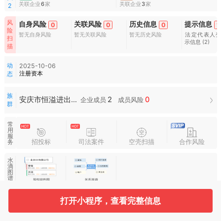
关联企业
6
家
关联企业
3
家
2
风
自身风险
关联风险
历史信息
提示信息
0
0
0
1
险
暂无自身风险
暂无关联风险
暂无历史风险
法定代表人
扫
示信息
(2)
描
动
2025-10-06
注册资本
态
族
2
0
安庆市恒溢进出口有限公司族群
企业成员
成员风险
群
常
用
服
招投标
司法案件
空壳扫描
合作风险
务
水
滴
图
谱
打开小程序，查看完整信息
基本信息
收起