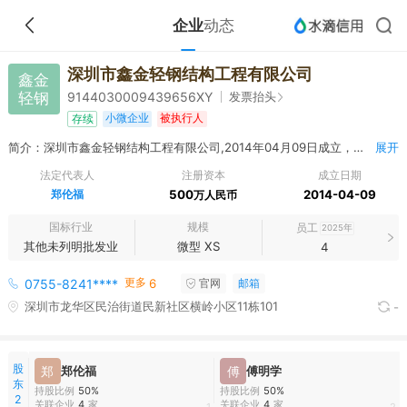
企业
动态
深圳市鑫金轻钢结构工程有限公司
鑫金
轻钢
发票抬头
9144030009439656XY
小微企业
被执行人
存续
简介：深圳市鑫金轻钢结构工程有限公司,2014年04月09日成立，经营范围包括轻钢结构工程、装饰工程的施工；企业管理信息咨询；企业形象策划；国内贸易；货物及技术进出口。（法律、行政法规、国务院决定规定在登记前须经批准的项目除外）；土石方工程施工。（除依法须经批准的项目外，凭营业执照依法自主开展经营活动）^钢结构制作。建筑劳务分包；建设工程施工。（依法须经批准的项目，经相关部门批准后方可开展经营活动，具体经营项目以相关部门批准文件或许可证件为准）
展开
法定代表人
注册资本
成立日期
郑伦福
500
2014-04-09
万人民币
国标行业
规模
员工
2025年
其他未列明批发业
微型 XS
4
更多
0755-8241****
6
官网
邮箱
深圳市龙华区民治街道民新社区横岭小区11栋101
-
股
郑
郑伦福
傅
傅明学
东
持股比例
50%
持股比例
50%
2
关联企业
4
家
关联企业
4
家