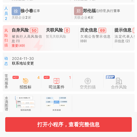
1
2
人
徐小春
郑伦福
徐
郑
监事
总经理,执行董事
员
关联企业
2
家
关联企业
4
家
2
自身风险
关联风险
历史信息
提示信息
50
0
69
1
风
险
被执行人高风险信
暂无关联风险
欠税公告警示信息
法定代表人
扫
息
(1)
(69)
示信息
(2)
描
重要(49)
动
2024-11-30
联系地址变更
态
常
4
1
用
服
招投标
司法案件
空壳扫描
合作风险
务
水
滴
图
谱
打开小程序，查看完整信息
基本信息
收起