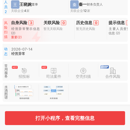
人
王晓婉
秦一
王
秦
董事
财务负责人
员
关联企业
4
家
关联企业
12
家
2
自身风险
关联风险
历史信息
提示信息
风
3
0
0
2
险
经营异常警示信息
暂无关联风险
暂无历史风险
主要人员变
扫
(2)
信息
(2)
描
重要(2)
动
2026-07-14
经营异常
态
常
用
服
招投标
司法案件
空壳扫描
合作风险
务
水
滴
图
谱
基本信息
收起
打开小程序，查看完整信息