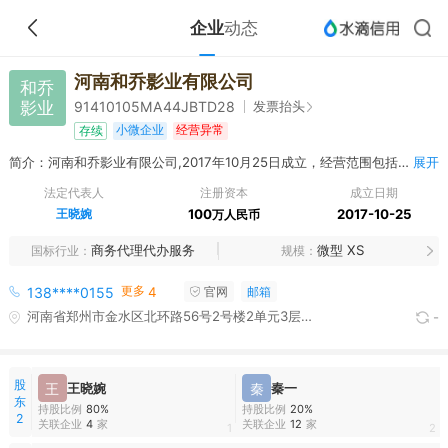
企业
动态
河南和乔影业有限公司
和乔
影业
发票抬头
91410105MA44JBTD28
小微企业
经营异常
存续
简介：河南和乔影业有限公司,2017年10月25日成立，经营范围包括文化艺术交流活动策划，设计、制作、代理、发布国内广告业务，演出经纪，影视节目制作；电子产品的技术服务、技术开发、技术咨询、技术转让；展览展示服务；电脑图文设计；经济贸易信息咨询；企业形象设计；会务服务；电子设备租赁；销售：预包装食品、工艺品、玩具、箱包、日用百货、通讯器材、电子产品、计算机软硬件、服装服饰、体育用品。（涉及许可经营项目，应取得相关部门许可后方可经营）
展开
法定代表人
注册资本
成立日期
王晓婉
100
2017-10-25
万人民币
商务代理代办服务
微型 XS
国标行业
规模
更多
138****0155
4
官网
邮箱
河南省郑州市金水区北环路56号2号楼2单元3层304号
-
股
王
王晓婉
秦
秦一
东
持股比例
80%
持股比例
20%
2
关联企业
4
家
关联企业
12
家
1
2